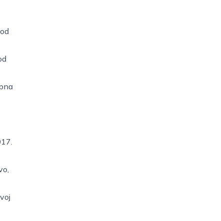
hod
od
upna
017.
evo
,
voj