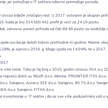
anje, jer potražnja u IT sektoru odavno premašuje ponudu.
 od izvoza bilježe značajan rast. U 2017. ostvaren je ukupan pri
. kada je bio 314.500.442 profit je veći za 24.19 posto.
edak, odnosno porast prihoda od čak 69.49 posto za razdoblje 
ostojale oscilacije dobiti tokom prethodne tri godine. Naime, uk
15,18%, je isprva u 2016. g. blago spala na 14,94%, te u 2017.
.
2017.
e više raste. Tako je taj broj u 2015. godini iznosio 354, a u 2
a najveću dobit su:
NSoft d.o.o. Mostar
, PROINTER ITSS d.o.o.
.o.o. Sarajevo
,
Asseco SEE d.o.o. Sarajevo
,
BS TS d.o.o. Saraj
IKA d.o.o. Sarajevo
, FITAK d.o.o.
a investiranje u IT sektor i da se sve više poduzetnika vidi u o