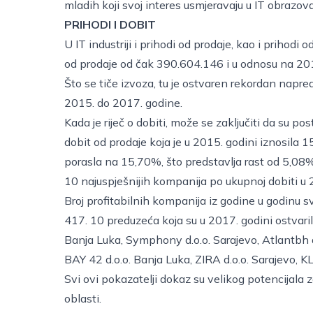
mladih koji svoj interes usmjeravaju u IT obrazov
PRIHODI I DOBIT
U IT industriji i prihodi od prodaje, kao i prihodi
od prodaje od čak 390.604.146 i u odnosu na 2015
Što se tiče izvoza, tu je ostvaren rekordan napr
2015. do 2017. godine.
Kada je riječ o dobiti, može se zaključiti da su p
dobit od prodaje koja je u 2015. godini iznosila 
porasla na 15,70%, što predstavlja rast od 5,08%
10 najuspješnijih kompanija po ukupnoj dobiti u 
Broj profitabilnih kompanija iz godine u godinu sv
417. 10 preduzeća koja su u 2017. godini ostvaril
Banja Luka,
Symphony d.o.o. Sarajevo
,
Atlantbh d
BAY 42 d.o.o. Banja Luka,
ZIRA d.o.o. Sarajevo
,
KL
Svi ovi pokazatelji dokaz su velikog potencijala z
oblasti.