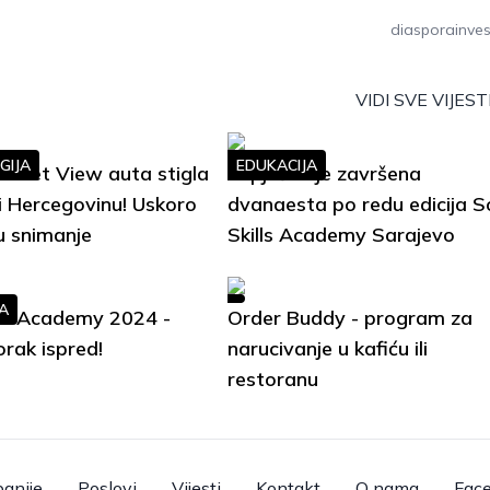
diasporainves
VIDI SVE VIJEST
GIJA
EDUKACIJA
treet View auta stigla
Uspješno je završena
i Hercegovinu! Uskoro
dvanaesta po redu edicija S
u snimanje
Skills Academy Sarajevo
A
lls Academy 2024 -
Order Buddy - program za
orak ispred!
narucivanje u kafiću ili
restoranu
anije
Poslovi
Vijesti
Kontakt
O nama
Fac