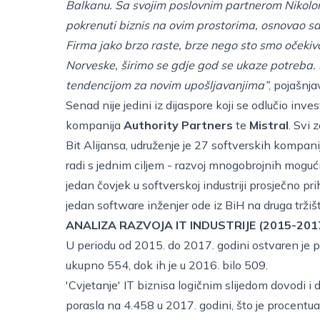
Balkanu. Sa svojim poslovnim partnerom Nikolom ko
pokrenuti biznis na ovim prostorima, osnovao s
Firma jako brzo raste, brze nego sto smo očekival
Norveske, širimo se gdje god se ukaze potreba. 
tendencijom za novim upošljavanjima”
, pojašnja
Senad nije jedini iz dijaspore koji se odlučio inve
kompanija
Authority Partners
te
Mistral
. Svi 
Bit Alijansa, udruženje je 27 softverskih kompani
radi s jednim ciljem - razvoj mnogobrojnih mogućno
jedan čovjek u softverskoj industriji prosječno p
jedan software inženjer ode iz BiH na druga tržiš
ANALIZA RAZVOJA IT INDUSTRIJE (2015-201
U periodu od 2015. do 2017. godini ostvaren je p
ukupno 554, dok ih je u 2016. bilo 509.
'Cvjetanje' IT biznisa logičnim slijedom dovodi i
porasla na 4.458 u 2017. godini, što je procentua