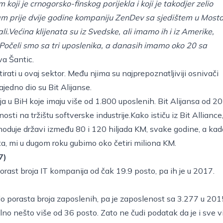
ji je crnogorsko-finskog porijekla i koji je takodjer zelio
am prije dvije godine kompaniju ZenDev sa sjedištem u Mosta
i.Većina klijenata su iz Svedske, ali imamo ih i iz Amerike,
Počeli smo sa tri uposlenika, a danasih imamo oko 20 sa
va Šantic.
stirati u ovaj sektor. Među njima su najprepoznatljiviji osnivači
zajedno dio su Bit Alijanse.
ja u BiH koje imaju više od 1.800 uposlenih. Bit Alijansa od 2
sti na tržištu softverske industrije.Kako ističu iz Bit Alliance
rihoduje državi između 80 i 120 hiljada KM, svake godine, a kad
ta, mi u dugom roku gubimo oko četiri miliona KM.
7)
orast broja IT kompanija od čak 19.9 posto, pa ih je u 2017.
 do porasta broja zaposlenih, pa je zaposlenost sa 3.277 u 201
lno nešto više od 36 posto. Zato ne čudi podatak da je i sve v