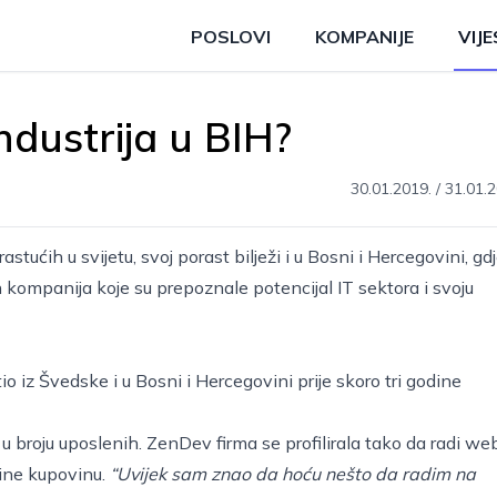
POSLOVI
KOMPANIJE
VIJE
industrija u BIH?
30.01.2019.
/
31.01.2
rastućih u svijetu, svoj porast bilježi i u Bosni i Hercegovini, gdj
 kompanija koje su prepoznale potencijal IT sektora i svoju
o iz Švedske i u Bosni i Hercegovini prije skoro tri godine
t u broju uposlenih. ZenDev firma se profilirala tako da radi we
line kupovinu.
“Uvijek sam znao da hoću nešto da radim na