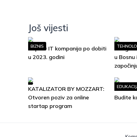
Još vijesti
BIZNIS
TEHNOLO
Top 10 IT kompanija po dobiti
Google S
u 2023. godini
u Bosnu 
započinj
EDUKACIJ
KATALIZATOR BY MOZZART:
Soft Ski
Otvoren poziv za online
Budite k
startap program
Komp