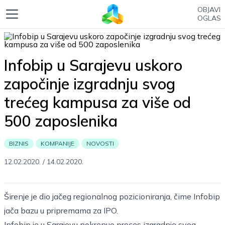
OBJAVI
OGLAS
Infobip u Sarajevu uskoro
započinje izgradnju svog
trećeg kampusa za više od
500 zaposlenika
BIZNIS
KOMPANIJE
NOVOSTI
12.02.2020.
/
14.02.2020.
Širenje je dio jačeg regionalnog pozicioniranja, čime Infobip
jača bazu u pripremama za IPO.
Infobip je u Sarajevu pokrenuo proces izgradnje svog