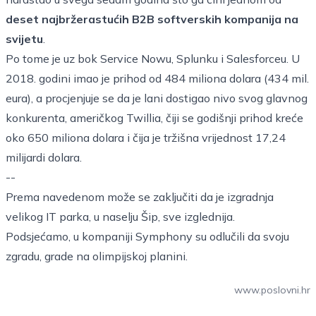
deset najbržerastućih B2B softverskih kompanija na
svijetu
.
Po tome je uz bok Service Nowu, Splunku i Salesforceu. U
2018. godini imao je prihod od 484 miliona dolara (434 mil.
eura), a procjenjuje se da je lani dostigao nivo svog glavnog
konkurenta, američkog Twillia, čiji se godišnji prihod kreće
oko 650 miliona dolara i čija je tržišna vrijednost 17,24
milijardi dolara.
--
Prema navedenom može se zaključiti da je izgradnja
velikog IT parka, u naselju Šip, sve izglednija.
Podsjećamo, u kompaniji Symphony su
odlučili da svoju
zgradu, grade na olimpijskoj planini
.
www.poslovni.hr