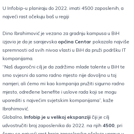
U Infobip-u planiraju do 2022. imati 4500 zaposlenih, a
najveći rast očekuju baš u regiji
Dino Ibrahimović je vezano za gradnju kampusa u BiH
izjavio je da je sarajevska
općina Centar
pokazala najviše
spremnosti od svih nivoa vlasti u BiH da pruži podršku IT
kompanijama.
“Naš dugoročni cilj je da zadržimo mlade talente u BiH te
smo svjesni da samo radno mjesto nije dovoljno u toj
namjeri, ali ćemo mi kao kompanija pružiti sigurno radno
mjesto, određene benefite i uslove rada koji se mogu
uporediti s najvećim svjetskim kompanijama”, kaže
Ibrahimović.
Globalno,
Infobip je u velikoj ekspanziji
čiji je cilj
udvostručiti broj zaposlenika do 2022. na njih
4500
, pri
čemu se najveći rast broja zaposlenika očekuje upravo u