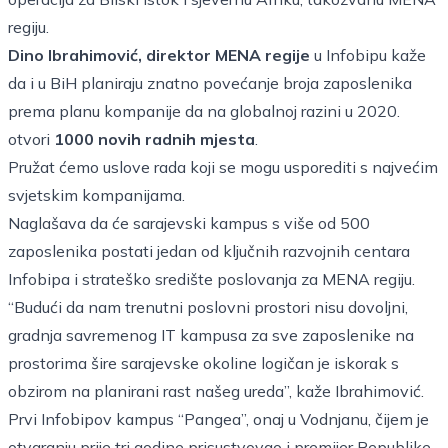
regiju.
Dino Ibrahimović, direktor MENA regije
u Infobipu kaže
da i u BiH planiraju znatno povećanje broja zaposlenika
prema planu kompanije da na globalnoj razini u 2020.
otvori
1000 novih radnih mjesta
.
Pružat ćemo uslove rada koji se mogu usporediti s najvećim
svjetskim kompanijama.
Naglašava da će sarajevski kampus s više od 500
zaposlenika postati jedan od ključnih razvojnih centara
Infobipa i strateško središte poslovanja za MENA regiju.
“Budući da nam trenutni poslovni prostori nisu dovoljni,
gradnja savremenog IT kampusa za sve zaposlenike na
prostorima šire sarajevske okoline logičan je iskorak s
obzirom na planirani rast našeg ureda”, kaže Ibrahimović.
Prvi Infobipov kampus “Pangea”, onaj u Vodnjanu, čijem je
otvaranju prije tri godine prisustvovao i premijer Republike