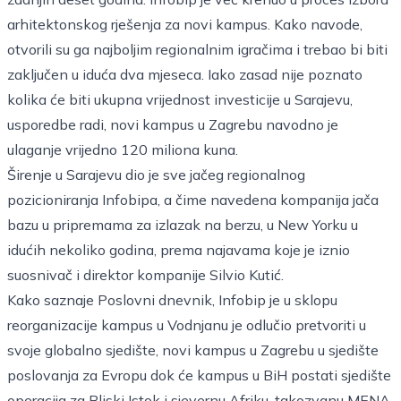
arhitektonskog rješenja za novi kampus. Kako navode,
otvorili su ga najboljim regionalnim igračima i trebao bi biti
zaključen u iduća dva mjeseca. Iako zasad nije poznato
kolika će biti ukupna vrijednost investicije u Sarajevu,
usporedbe radi, novi kampus u Zagrebu navodno je
ulaganje vrijedno 120 miliona kuna.
Širenje u Sarajevu dio je sve jačeg regionalnog
pozicioniranja Infobipa, a čime navedena kompanija jača
bazu u pripremama za izlazak na berzu, u New Yorku u
idućih nekoliko godina, prema najavama koje je iznio
suosnivač i direktor kompanije Silvio Kutić.
Kako saznaje Poslovni dnevnik, Infobip je u sklopu
reorganizacije kampus u Vodnjanu je odlučio pretvoriti u
svoje globalno sjedište, novi kampus u Zagrebu u sjedište
poslovanja za Evropu dok će kampus u BiH postati sjedište
operacija za Bliski Istok i sjevernu Afriku, takozvanu MENA