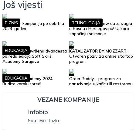
Još vijesti
BIZNIS
TEHNOLOGIJA
Top 10 IT kompanija po dobiti u
Google Street View auta stigla
2023. godini
u Bosnu i Hercegovinu! Uskoro
započinju snimanje
EDUKACIJA
Uspješno je završena dvanaesta
KATALIZATOR BY MOZZART:
po redu edicija Soft Skills
Otvoren poziv za online startap
Academy Sarajevo
program
EDUKACIJA
Soft Skills Academy 2024 -
Order Buddy - program za
Budite korak ispred!
narucivanje u kafiću ili restoranu
VEZANE KOMPANIJE
Infobip
Sarajevo, Tuzla