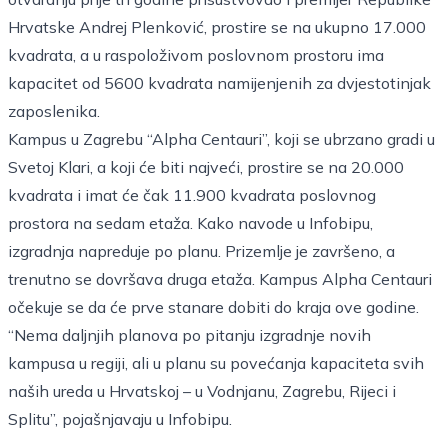
Hrvatske Andrej Plenković, prostire se na ukupno 17.000
kvadrata, a u raspoloživom poslovnom prostoru ima
kapacitet od 5600 kvadrata namijenjenih za dvjestotinjak
zaposlenika.
Kampus u Zagrebu “Alpha Centauri”, koji se ubrzano gradi u
Svetoj Klari, a koji će biti najveći, prostire se na 20.000
kvadrata i imat će čak 11.900 kvadrata poslovnog
prostora na sedam etaža. Kako navode u Infobipu,
izgradnja napreduje po planu. Prizemlje je završeno, a
trenutno se dovršava druga etaža. Kampus Alpha Centauri
očekuje se da će prve stanare dobiti do kraja ove godine.
“Nema daljnjih planova po pitanju izgradnje novih
kampusa u regiji, ali u planu su povećanja kapaciteta svih
naših ureda u Hrvatskoj – u Vodnjanu, Zagrebu, Rijeci i
Splitu”, pojašnjavaju u Infobipu.