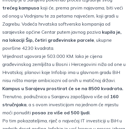
trećeg kampusa
koji će, prema prvim najavama, biti veći
od onog u Vodnjanu te za petama najvećem, koji gradi u
Zagrebu. Vodeća hrvatska softverska kompanija od
sarajevske općine Centar putem javnog poziva
kupila je,
na lokaciji Šip, četiri građevinske parcele
, ukupne
površine 4230 kvadrata.
Vrijednost ugovora je 503.000 KM. Iako je cijena
građevinskog zemljišta u Bosni i Hercegovini niža od one u
Hrvatskoj, planovi koje Infobip ima u glavnom gradu BiH
nisu ništa manje ambiciozni od onih u matičnoj državi.
Kampus u Sarajevu prostirat će se na 8500 kvadrata.
Trenutno, podružnica u Sarajevu zapošljava više od
160
stručnjaka
, a s ovom investicijom na jednom će mjestu
moći ponuditi
posao za više od 500 ljudi
.
Po tim pokazateljima, riječ o najvećoj IT investiciji u BiH u
zadnjih deset godina. Infobip je već krenuo u proces izbora