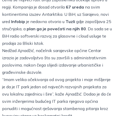
regiji. Kompanija je dosad otvorila
67 ureda
na svim
kontinentima izuzev Antarktika. U BiH, uz Sarajevo, novi
ured
Infobip
je nedavno otvorio u
Tuzli
gdje zapošljava 25
stručnjaka, a
plan ga je povećati na njih 80
. Do sada se u
BiH radio softverski razvoj za glasovne i cloud usluge te
prodaja za Bliski Istok.
Nedžad Ajnadžić, načelnik sarajevske općine Centar
izrazio je zadovoljstvo što su završili s administrativnim
poslovima, nakon čega slijedi izdavanje urbanističke i
građevinske dozvole.
“Imam velika očekivanja od ovog projekta i moje mišljenje
je da je IT park jedan od najvećih razvojnih projekata za
ovu lokalnu zajednicu i šire”, kaže Ajnadžić. Dodao je da će
svim inženjerima budućeg IT parka njegova općina
ponuditi i mogućnost rješavanja stambenog pitanja kroz
kupovinu stana uz beskamatni kredit.