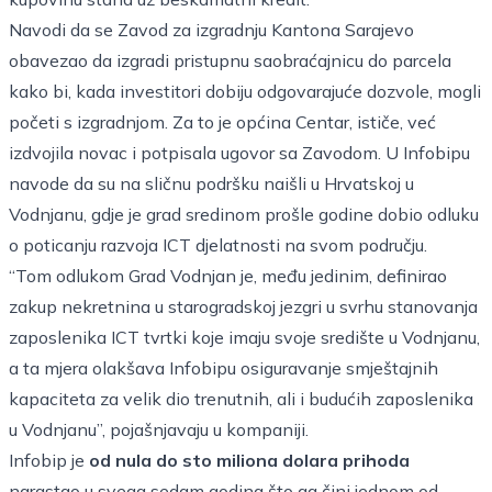
Navodi da se Zavod za izgradnju Kantona Sarajevo
obavezao da izgradi pristupnu saobraćajnicu do parcela
kako bi, kada investitori dobiju odgovarajuće dozvole, mogli
početi s izgradnjom. Za to je općina Centar, ističe, već
izdvojila novac i potpisala ugovor sa Zavodom. U Infobipu
navode da su na sličnu podršku naišli u Hrvatskoj u
Vodnjanu, gdje je grad sredinom prošle godine dobio odluku
o poticanju razvoja ICT djelatnosti na svom području.
“Tom odlukom Grad Vodnjan je, među jedinim, definirao
zakup nekretnina u starogradskoj jezgri u svrhu stanovanja
zaposlenika ICT tvrtki koje imaju svoje središte u Vodnjanu,
a ta mjera olakšava Infobipu osiguravanje smještajnih
kapaciteta za velik dio trenutnih, ali i budućih zaposlenika
u Vodnjanu”, pojašnjavaju u kompaniji.
Infobip je
od nula do sto miliona dolara prihoda
narastao u svega sedam godina što ga čini jednom od