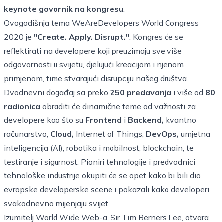
keynote govornik na kongresu
.
Ovogodišnja tema WeAreDevelopers World Congress
2020 je
"Create. Apply. Disrupt."
. Kongres će se
reflektirati na developere koji preuzimaju sve više
odgovornosti u svijetu, djelujući kreacijom i njenom
primjenom, time stvarajući disrupciju našeg društva.
Dvodnevni događaj sa preko
250 predavanja
i više od
80
radionica
obraditi će dinamične teme od važnosti za
developere kao što su
Frontend
i
Backend,
kvantno
računarstvo,
Cloud,
Internet of Things,
DevOps,
umjetna
inteligencija (AI), robotika i mobilnost, blockchain, te
testiranje i sigurnost. Pioniri tehnologije i predvodnici
tehnološke industrije okupiti će se opet kako bi bili dio
evropske developerske scene i pokazali kako developeri
svakodnevno mijenjaju svijet.
Izumitelj World Wide Web-a, Sir Tim Berners Lee, otvara