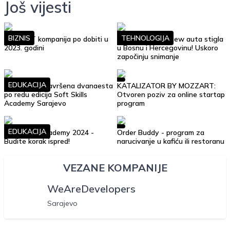
Još vijesti
BIZNIS
TEHNOLOGIJA
Top 10 IT kompanija po dobiti u
Google Street View auta stigla
2023. godini
u Bosnu i Hercegovinu! Uskoro
započinju snimanje
EDUKACIJA
Uspješno je završena dvanaesta
KATALIZATOR BY MOZZART:
po redu edicija Soft Skills
Otvoren poziv za online startap
Academy Sarajevo
program
EDUKACIJA
Soft Skills Academy 2024 -
Order Buddy - program za
Budite korak ispred!
narucivanje u kafiću ili restoranu
VEZANE KOMPANIJE
WeAreDevelopers
Sarajevo