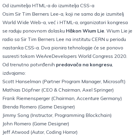
Od izumitelja HTML-a do izumitelja CSS-a
Osim Sir Tim Berners Lee-a, koji ne samo da je izumitelj
World Wide Web-a, već i HTML-a, organizatori kongresa
se raduju ponovnom dolasku
Håkon Wium Lie
. Wium Lie je
radio sa Sir Tim Berners Lee na institutu CERN u periodu
nastanka CSS-a. Dva pionira tehnologije će se ponovo
susresti tokom WeAreDevelopers World Congress 2020.
Od trenutno potvrđenih
predavača na kongresu
,
izdvajamo:
Scott Hanselman (Partner Program Manager, Microsoft)
Mathias Döpfner (CEO & Chairman, Axel Springer)
Frank Riemensperger (Chairman, Accenture Germany)
Brenda Romero (Game Designer)
Jimmy Song (Instructor, Programming Blockchain)
John Romero (Game Designer)
Jeff Atwood (Autor, Coding Horror)