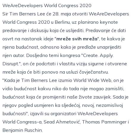
WeAreDevelopers World Congress 2020
Sir Tim Berners Lee će 28. maja otvoriti WeAreDevelopers
World Congress 2020 u Berlinu, uz planirano keynote
predavanje i diskusiju koja će uslijediti. Predavanje će dati
osvrt na nastanak ideje "
mreže svih mreža
", te kakva je
njena budućnost, odnosno kako je predlaže unaprijediti
njen autor. Dosljedno temi kongresa "Create. Apply.
Disrupt.", on će podcrtati i vlastitu viziju sigurne i otvorene
mreže koja će biti ponovo na usluzi čovječanstvu.
"Kada je Tim Berners Lee izumio World Wide Web, on je
vidio budućnost kakvu niko do tada nije mogao zamisliti,
budućnost koja će promijeniti naše živote zauvijek. Sada je
njegov pogled usmjeren ka sljedećoj, novoj, nezamislivoj
budućnosti", izjavili su organizatori WeAreDevelopers
World Congress-a, Sead Ahmetović, Thomas Pamminger i
Benjamin Ruschin.