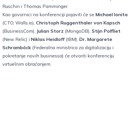
Ruschin i Thomas Pamminger.
Kao govornici na konferenciji pojaviti će se
Michael Ionita
(CTO, Walls.io),
Christoph Ruggenthaler von Kapsch
(BusinessCom),
Julian Storz
(MongoDB),
Stijn Polfliet
(New Relic) i
Niklas Heidloff
(IBM).
Dr. Margarete
Schramböck
(Federalna ministrica za digitalizaciju i
pokretanje novih businessa) će otvoriti konferenciju
virtuelnim obraćanjem.