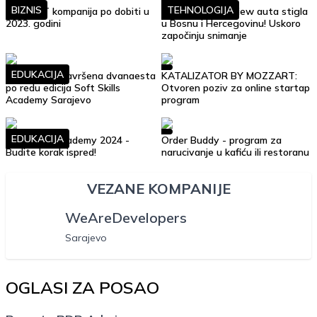
BIZNIS
TEHNOLOGIJA
Top 10 IT kompanija po dobiti u
Google Street View auta stigla
2023. godini
u Bosnu i Hercegovinu! Uskoro
započinju snimanje
EDUKACIJA
Uspješno je završena dvanaesta
KATALIZATOR BY MOZZART:
po redu edicija Soft Skills
Otvoren poziv za online startap
Academy Sarajevo
program
EDUKACIJA
Soft Skills Academy 2024 -
Order Buddy - program za
Budite korak ispred!
narucivanje u kafiću ili restoranu
VEZANE KOMPANIJE
WeAreDevelopers
Sarajevo
OGLASI ZA POSAO