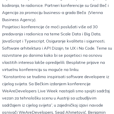
kodiranja, te radionice. Partneri konferencije su Grad Beč i
Agencija za promociju business-a grada Beča (Vienna
Business Agency).
Posjetioci konferencije će moći poslušati više od 30
predavanja i radionica na teme Scale Data i Big Data,
JavaScript i Typescript, Osiguranje kvaliteta i sigurnosti,
Software arhitektura i API Dizajn, te UX i No Code. Teme su
razvrstane po danima kako bi se posjetioci na osnovu
vlastitih interesa lakše opredijelili. Besplatne prijave na
virtuelnu konferenciju su moguće na
linku
.
“Konstantno se trudimo inspirisati software developere iz
cijelog svijeta. Sa Bečkim izdanjem konferencije
WeAreDevelopers Live Week nastojali smo spojiti sadržaj
vezan za tehnološku scenu u Austriji sa uzbudljivim
sadržajem iz cijelog svijeta”, u zajedničkoj izjavi navode
osnivači WeAreDevelopers, Sead Ahmetović, Benjamin