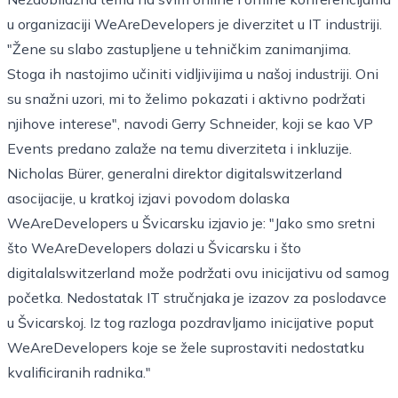
u organizaciji WeAreDevelopers je diverzitet u IT industriji.
"Žene su slabo zastupljene u tehničkim zanimanjima.
Stoga ih nastojimo učiniti vidljivijima u našoj industriji. Oni
su snažni uzori, mi to želimo pokazati i aktivno podržati
njihove interese", navodi Gerry Schneider, koji se kao VP
Events predano zalaže na temu diverziteta i inkluzije.
Nicholas Bürer, generalni direktor digitalswitzerland
asocijacije, u kratkoj izjavi povodom dolaska
WeAreDevelopers u Švicarsku izjavio je: "Jako smo sretni
što WeAreDevelopers dolazi u Švicarsku i što
digitalalswitzerland može podržati ovu inicijativu od samog
početka. Nedostatak IT stručnjaka je izazov za poslodavce
u Švicarskoj. Iz tog razloga pozdravljamo inicijative poput
WeAreDevelopers koje se žele suprostaviti nedostatku
kvalificiranih radnika."