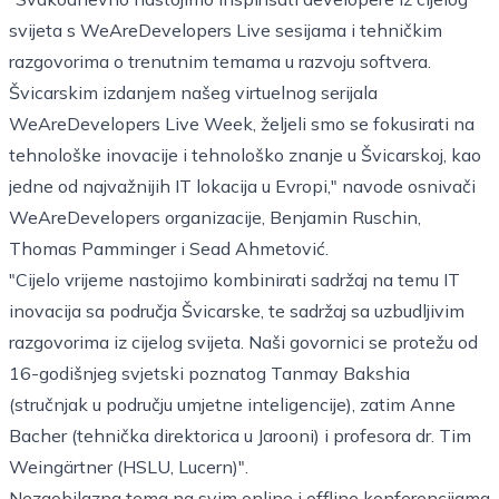
svijeta s WeAreDevelopers Live sesijama i tehničkim
razgovorima o trenutnim temama u razvoju softvera.
Švicarskim izdanjem našeg virtuelnog serijala
WeAreDevelopers Live Week, željeli smo se fokusirati na
tehnološke inovacije i tehnološko znanje u Švicarskoj, kao
jedne od najvažnijih IT lokacija u Evropi," navode osnivači
WeAreDevelopers organizacije, Benjamin Ruschin,
Thomas Pamminger i Sead Ahmetović.
"Cijelo vrijeme nastojimo kombinirati sadržaj na temu IT
inovacija sa područja Švicarske, te sadržaj sa uzbudljivim
razgovorima iz cijelog svijeta. Naši govornici se protežu od
16-godišnjeg svjetski poznatog Tanmay Bakshia
(stručnjak u području umjetne inteligencije), zatim Anne
Bacher (tehnička direktorica u Jarooni) i profesora dr. Tim
Weingärtner (HSLU, Lucern)".
Nezaobilazna tema na svim online i offline konferencijama