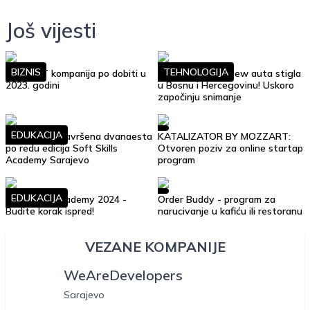
Još vijesti
BIZNIS
TEHNOLOGIJA
Top 10 IT kompanija po dobiti u
Google Street View auta stigla
2023. godini
u Bosnu i Hercegovinu! Uskoro
započinju snimanje
EDUKACIJA
Uspješno je završena dvanaesta
KATALIZATOR BY MOZZART:
po redu edicija Soft Skills
Otvoren poziv za online startap
Academy Sarajevo
program
EDUKACIJA
Soft Skills Academy 2024 -
Order Buddy - program za
Budite korak ispred!
narucivanje u kafiću ili restoranu
VEZANE KOMPANIJE
WeAreDevelopers
Sarajevo