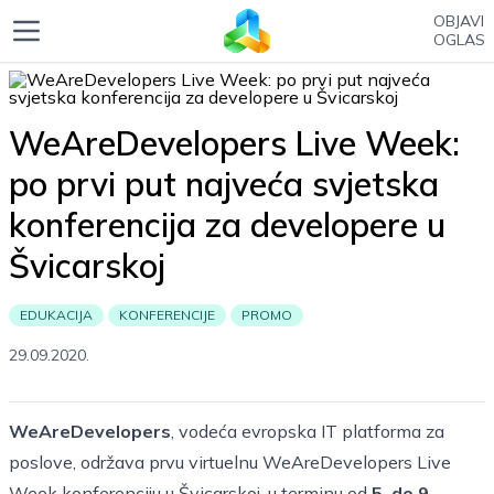
OBJAVI
OGLAS
WeAreDevelopers Live Week:
po prvi put najveća svjetska
konferencija za developere u
Švicarskoj
EDUKACIJA
KONFERENCIJE
PROMO
29.09.2020.
WeAreDevelopers
, vodeća evropska IT platforma za
poslove, održava prvu virtuelnu WeAreDevelopers Live
Week konferenciju u Švicarskoj, u terminu od
5. do 9.