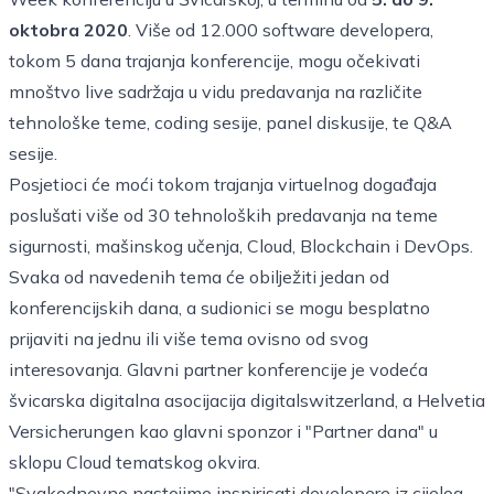
oktobra 2020
. Više od 12.000 software developera,
tokom 5 dana trajanja konferencije, mogu očekivati
mnoštvo live sadržaja u vidu predavanja na različite
tehnološke teme, coding sesije, panel diskusije, te Q&A
sesije.
Posjetioci će moći tokom trajanja virtuelnog događaja
poslušati više od 30 tehnoloških predavanja na teme
sigurnosti, mašinskog učenja, Cloud, Blockchain i DevOps.
Svaka od navedenih tema će obilježiti jedan od
konferencijskih dana, a sudionici se mogu besplatno
prijaviti na jednu ili više tema ovisno od svog
interesovanja. Glavni partner konferencije je vodeća
švicarska digitalna asocijacija
digitalswitzerland
, a
Helvetia
Versicherungen
kao glavni sponzor i "Partner dana" u
sklopu Cloud tematskog okvira.
"Svakodnevno nastojimo inspirisati developere iz cijelog