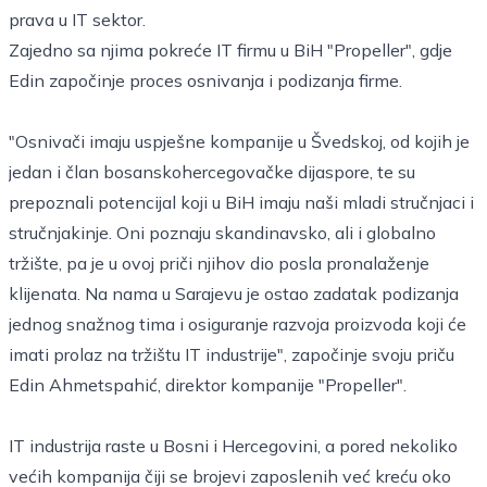
prava u IT sektor.
Zajedno sa njima pokreće IT firmu u BiH "
Propeller
", gdje
Edin započinje proces osnivanja i podizanja firme.
"Osnivači imaju uspješne kompanije u Švedskoj, od kojih je
jedan i član bosanskohercegovačke dijaspore, te su
prepoznali potencijal koji u BiH imaju naši mladi stručnjaci i
stručnjakinje. Oni poznaju skandinavsko, ali i globalno
tržište, pa je u ovoj priči njihov dio posla pronalaženje
klijenata. Na nama u Sarajevu je ostao zadatak podizanja
jednog snažnog tima i osiguranje razvoja proizvoda koji će
imati prolaz na tržištu IT industrije", započinje svoju priču
Edin Ahmetspahić, direktor kompanije "Propeller".
IT industrija raste u Bosni i Hercegovini, a pored nekoliko
većih kompanija čiji se brojevi zaposlenih već kreću oko