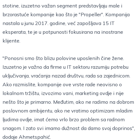
stotine, izuzetno važan segment predstavljaju male i
brzorastuće kompanije kao što je "Propeller". Kompanija
nastala u junu 2017. godine, već zapošljava 15 IT
eksperata, te je u potpunosti fokusirana na inostrane
klijente.
"Ponosni smo što blizu polovine uposlenih čine žene.
Izuzetno je važno da firme u IT sektoru razumiju potrebu
uključivanja, vraćanja nazad društvu, rada sa zajednicom.
Ako razmislite, kompanije ove vrste rade neovisno o
lokalnom tržištu, izvozimo vani, marketing ovdje i nije
nešto što je primarno. Međutim, ako ne radimo na dobrom
poslovnom ambijentu, ako ne vratimo optimizam mladim
ljudima ovdje, imat ćemo vrlo brzo problem sa radnom
snagom. I zato svi imamo dužnost da damo svoj doprinos",
dodaje Ahmetspahić.