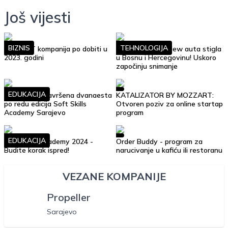
Još vijesti
BIZNIS
TEHNOLOGIJA
Top 10 IT kompanija po dobiti u
Google Street View auta stigla
2023. godini
u Bosnu i Hercegovinu! Uskoro
započinju snimanje
EDUKACIJA
Uspješno je završena dvanaesta
KATALIZATOR BY MOZZART:
po redu edicija Soft Skills
Otvoren poziv za online startap
Academy Sarajevo
program
EDUKACIJA
Soft Skills Academy 2024 -
Order Buddy - program za
Budite korak ispred!
narucivanje u kafiću ili restoranu
VEZANE KOMPANIJE
Propeller
Sarajevo