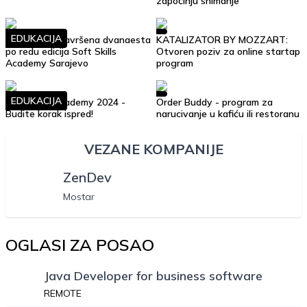
započinju snimanje
EDUKACIJA
Uspješno je završena dvanaesta
KATALIZATOR BY MOZZART:
po redu edicija Soft Skills
Otvoren poziv za online startap
Academy Sarajevo
program
EDUKACIJA
Soft Skills Academy 2024 -
Order Buddy - program za
Budite korak ispred!
narucivanje u kafiću ili restoranu
VEZANE KOMPANIJE
ZenDev
Mostar
OGLASI ZA POSAO
Java Developer for business software
REMOTE