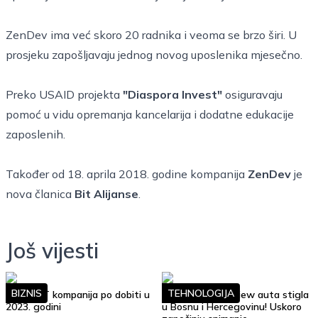
ZenDev ima već skoro 20 radnika i veoma se brzo širi. U
prosjeku zapošljavaju jednog novog uposlenika mjesečno.
Preko USAID projekta
"Diaspora Invest"
osiguravaju
pomoć u vidu opremanja kancelarija i dodatne edukacije
zaposlenih.
Također od 18. aprila 2018. godine kompanija
ZenDev
je
nova članica
Bit Alijanse
.
Još vijesti
BIZNIS
TEHNOLOGIJA
Top 10 IT kompanija po dobiti u
Google Street View auta stigla
2023. godini
u Bosnu i Hercegovinu! Uskoro