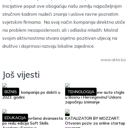
Inicijative poput ove obogaćuju našu zemlju najpoželjnijim
stručnim kadrom nudeći znanja i uslove ravne poznatim
svjetskim firmama. Na ovaj način kompanija direktno utiče
na problem nezaposlenosti, ali i odlaska mladih. Mistral
svojim aktivnostima stvara osjetno pozitivan utjecaj na
društvo i doprinosi razvoju lokalne zajednice.
www.akta.ba
Još vijesti
BIZNIS
TEHNOLOGIJA
Top 10 IT kompanija po dobiti u
Google Street View auta stigla
2023. godini
u Bosnu i Hercegovinu! Uskoro
započinju snimanje
EDUKACIJA
Uspješno je završena dvanaesta
KATALIZATOR BY MOZZART:
po redu edicija Soft Skills
Otvoren poziv za online startap