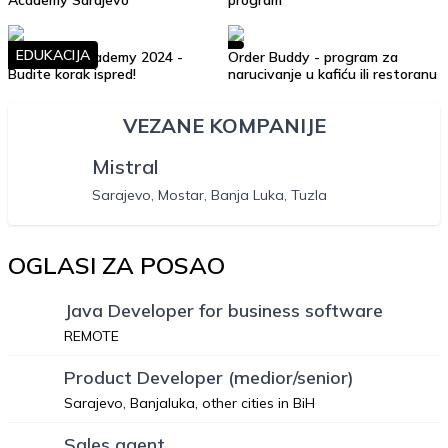
Academy Sarajevo
program
EDUKACIJA
Soft Skills Academy 2024 -
Order Buddy - program za
Budite korak ispred!
narucivanje u kafiću ili restoranu
VEZANE KOMPANIJE
Mistral
Sarajevo, Mostar, Banja Luka, Tuzla
OGLASI ZA POSAO
Java Developer for business software
REMOTE
Product Developer (medior/senior)
Sarajevo, Banjaluka, other cities in BiH
Sales agent