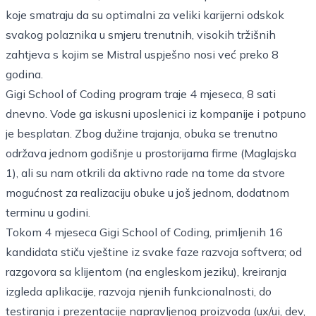
koje smatraju da su optimalni za veliki karijerni odskok
svakog polaznika u smjeru trenutnih, visokih tržišnih
zahtjeva s kojim se Mistral uspješno nosi već preko 8
godina.
Gigi School of Coding program traje 4 mjeseca, 8 sati
dnevno. Vode ga iskusni uposlenici iz kompanije i potpuno
je besplatan. Zbog dužine trajanja, obuka se trenutno
održava jednom godišnje u prostorijama firme (Maglajska
1), ali su nam otkrili da aktivno rade na tome da stvore
mogućnost za realizaciju obuke u još jednom, dodatnom
terminu u godini.
Tokom 4 mjeseca Gigi School of Coding, primljenih 16
kandidata stiču vještine iz svake faze razvoja softvera; od
razgovora sa klijentom (na engleskom jeziku), kreiranja
izgleda aplikacije, razvoja njenih funkcionalnosti, do
testiranja i prezentacije napravljenog proizvoda (ux/ui, dev,