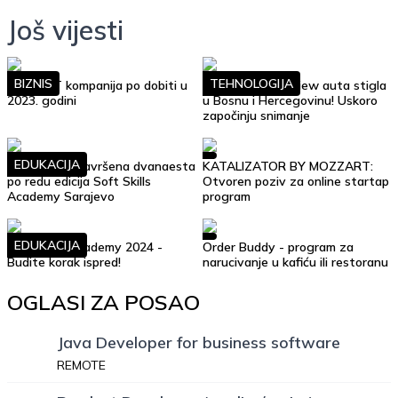
Još vijesti
BIZNIS
TEHNOLOGIJA
Top 10 IT kompanija po dobiti u
Google Street View auta stigla
2023. godini
u Bosnu i Hercegovinu! Uskoro
započinju snimanje
EDUKACIJA
Uspješno je završena dvanaesta
KATALIZATOR BY MOZZART:
po redu edicija Soft Skills
Otvoren poziv za online startap
Academy Sarajevo
program
EDUKACIJA
Soft Skills Academy 2024 -
Order Buddy - program za
Budite korak ispred!
narucivanje u kafiću ili restoranu
OGLASI ZA POSAO
Java Developer for business software
REMOTE