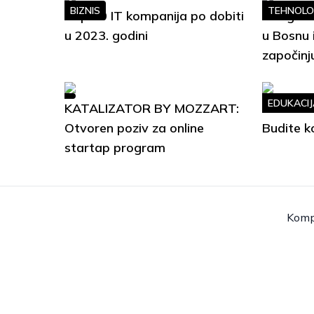
BIZNIS
TEHNOLO
Top 10 IT kompanija po dobiti
Google S
u 2023. godini
u Bosnu 
započinj
EDUKACIJ
KATALIZATOR BY MOZZART:
Soft Ski
Otvoren poziv za online
Budite k
startap program
Komp