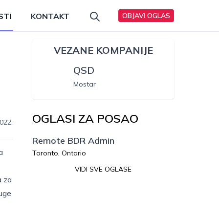
STI
KONTAKT
OBJAVI OGLAS
VEZANE KOMPANIJE
QSD
Mostar
OGLASI ZA POSAO
022.
Remote BDR Admin
a
Toronto, Ontario
VIDI SVE OGLASE
a za
ruge