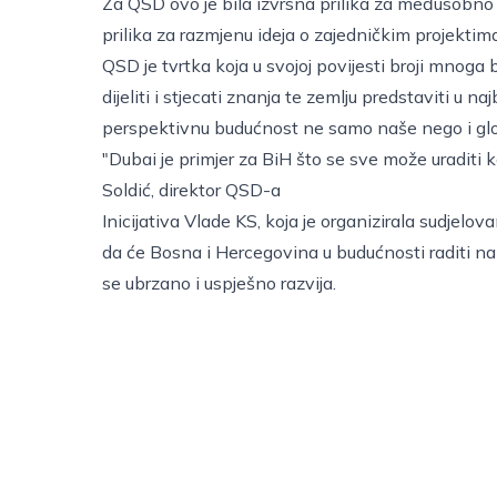
Za QSD ovo je bila izvrsna prilika za međusobno 
prilika za razmjenu ideja o zajedničkim projektim
QSD je tvrtka koja u svojoj povijesti broji mnoga
dijeliti i stjecati znanja te zemlju predstaviti u 
perspektivnu budućnost ne samo naše nego i glob
"Dubai je primjer za BiH što se sve može uraditi k
Soldić, direktor QSD-a
Inicijativa Vlade KS, koja je organizirala sudjelo
da će Bosna i Hercegovina u budućnosti raditi na 
se ubrzano i uspješno razvija.