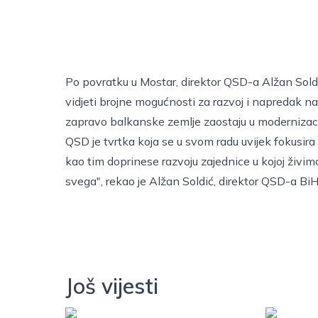
Po povratku u Mostar, direktor QSD-a Alžan Sold
vidjeti brojne mogućnosti za razvoj i napredak n
zapravo balkanske zemlje zaostaju u modernizaciji
QSD je tvrtka koja se u svom radu uvijek fokusir
kao tim doprinese razvoju zajednice u kojoj živim
svega", rekao je Alžan Soldić, direktor QSD-a Bi
Još vijesti