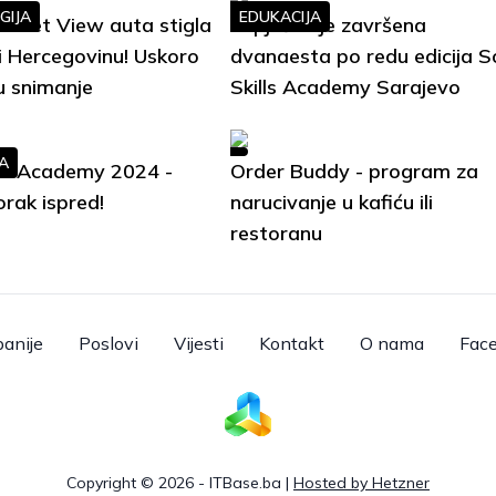
GIJA
EDUKACIJA
treet View auta stigla
Uspješno je završena
i Hercegovinu! Uskoro
dvanaesta po redu edicija S
u snimanje
Skills Academy Sarajevo
A
lls Academy 2024 -
Order Buddy - program za
orak ispred!
narucivanje u kafiću ili
restoranu
anije
Poslovi
Vijesti
Kontakt
O nama
Fac
Copyright © 2026 - ITBase.ba |
Hosted by Hetzner