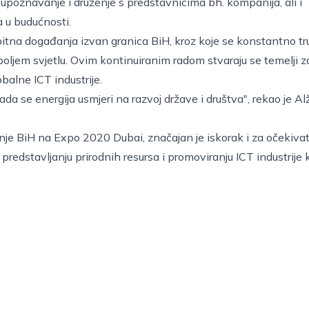
upoznavanje i druženje s predstavnicima bh. kompanija, ali i
a u budućnosti.
 bitna događanja izvan granica BiH, kroz koje se konstantno tr
najboljem svjetlu. Ovim kontinuiranim radom stvaraju se temelji z
alne ICT industrije.
ada se energija usmjeri na razvoj države i društva", rekao je A
vanje BiH na Expo 2020 Dubai, značajan je iskorak i za očekivati
predstavljanju prirodnih resursa i promoviranju ICT industrije 