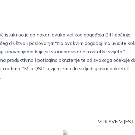
ić istaknuo je da nakon ovako velikog događaja BiH počinje
ašeg društva i poslovanja: "Na ovakvim događajima uvidite kol
 i inovacijama koje su standardizirane u ostatku svijeta."
a na produktivno i poticajno okruženje te od svakoga očekuje d
o i radimo. "Mi u QSD-u vjerujemo da su ljudi glavni pokretač
H.
VIDI SVE VIJEST