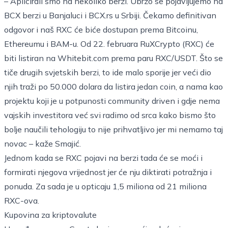
– Aplicirali smo na nekoliko berzi. Ubrzo se pojavljujemo na
BCX berzi u Banjaluci i BCX.rs u Srbiji. Čekamo definitivan
odgovor i naš RXC će biće dostupan prema Bitcoinu,
Ethereumu i BAM-u. Od 22. februara RuXCrypto (RXC) će
biti listiran na
Whitebit.com
prema paru RXC/USDT. Što se
tiče drugih svjetskih berzi, to ide malo sporije jer veći dio
njih traži po 50.000 dolara da listira jedan coin, a nama kao
projektu koji je u potpunosti community driven i gdje nema
vajskih investitora već svi radimo od srca kako bismo što
bolje naučili tehologiju to nije prihvatljivo jer mi nemamo taj
novac – kaže Smajić.
Jednom kada se RXC pojavi na berzi tada će se moći i
formirati njegova vrijednost jer će nju diktirati potražnja i
ponuda. Za sada je u opticaju 1,5 miliona od 21 miliona
RXC-ova.
Kupovina za kriptovalute