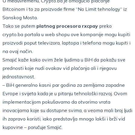
U međuvremenu, Crypto.ba je omogućio plaćanje
Bitcoinom i to za proizvode firme “No Limit tehnology“ iz
Sanskog Mosta.
Tako se putem
platnog procesora rxcpay
preko
crypto.ba portala u web shopu ove kompanije mogu kupiti
proizvodi poput televizora, laptopa i telefona mogu kupiti i
na ovaj način.
Smajić kaže kako ovim žele ljudima u BiH da pokažu sve
prednosti koje nudi ovakav vid plaćanja ali i njegovu
jednostavnost.
– BiH generalno kasni par godina za zemljama zapadne
Evrope i svijeta kada je u pitanju tehnološki razvoj. Ovom
implementacijom pokušavamo da otvorimo vrata
inovacijama koje su dostupne svima, a veoma mali broj ljudi
ih zapravo koristi, iako predstavlja mnogo lakši i brži vid
kupovine – poručuje Smajić.