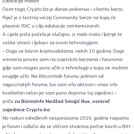
Edukacija mladih
Osim toga, Crypto.ba je danas pokrenuo i vlastitu berzu.
Riječ je o testnoj verziji Community berze na kojoj će
plasirati RXC u cilju edukacije zainteresiranih.
A cijela priča počela je slučajno, iz malo inata i ljutnje te
velike strasti i ljubavi za ovom tehnologijom.
– Dugo se bavim kriptovalutama, nekih 10 godina. Dugo
vremena proveo sam na svjetskim berzama i forumima
gdje sam mogao puno učiti o tehnologiji o kojoj ne možete
svugdje učiti. Na Bitcointalk forumu, jednom od
najpoznatijih foruma, bio sam vrlo aktivan i imao vrlo
kvalitetan račun jer sam puno doprinio toj zajednici –
priča
za BiznisInfo Nedžad Smajić Rux, osnivač
zajednice Crypto.ba
.
No nakon određenih nesporazuma 2016. godine napustio
je forum i odlučio da se sličnim stvarima počne baviti u BiH.