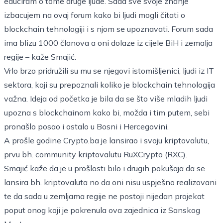
educiram o tome druge ljude. Sada sve svoje znanje
izbacujem na ovaj forum kako bi ljudi mogli čitati o
blockchain tehnologiji i s njom se upoznavati. Forum sada
ima blizu 1000 članova a oni dolaze iz cijele BiH i zemalja
regije – kaže Smajić.
Vrlo brzo pridružili su mu se njegovi istomišljenici, ljudi iz IT
sektora, koji su prepoznali koliko je blockchain tehnologija
važna. Ideja od početka je bila da se što više mladih ljudi
upozna s blockchainom kako bi, možda i tim putem, sebi
pronašlo posao i ostalo u Bosni i Hercegovini.
A prošle godine Crypto.ba je lansirao i svoju kriptovalutu,
prvu bh. community kriptovalutu RuXCrypto (RXC).
Smajić kaže da je u prošlosti bilo i drugih pokušaja da se
lansira bh. kriptovaluta no da oni nisu uspješno realizovani
te da sada u zemljama regije ne postoji nijedan projekat
poput onog koji je pokrenula ova zajednica iz Sanskog