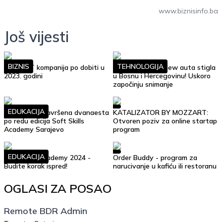
www.biznisinfo.ba
Još vijesti
BIZNIS
TEHNOLOGIJA
Top 10 IT kompanija po dobiti u
Google Street View auta stigla
2023. godini
u Bosnu i Hercegovinu! Uskoro
započinju snimanje
EDUKACIJA
Uspješno je završena dvanaesta
KATALIZATOR BY MOZZART:
po redu edicija Soft Skills
Otvoren poziv za online startap
Academy Sarajevo
program
EDUKACIJA
Soft Skills Academy 2024 -
Order Buddy - program za
Budite korak ispred!
narucivanje u kafiću ili restoranu
OGLASI ZA POSAO
Remote BDR Admin