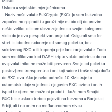
Mosta.
Uskoro u svjetskim mjenjačnicama
– Naziv naše valute RuXCrypto (RXC). Ja sam bukvalno
započeo na njoj raditi u garaži, nije mi bio cilj da pravim
nešto veliko, ali sam ubrzo zajedno sa svojim kolegama
vidio da je ovo perspektivan projekat. Osigurali smo fer
start i slobodno rudarenje od samog početka, bez
sakrivenog RXC-a ili kopanja prije lansiranja valute. Tada
sam modifikovao kod DASH kripto valute pobrinuo da na
ovoj valuti niko ne može biti prevaren. Sve je od početka
postavljeno transparntno i oni koji rudare i troše struju dođu
do RXC-ova. Ako je neko potrošio 10 KM struje to
automatski daje vrijednost njegovim RXC-ovima i on ih
ispod te cijene ne može ni prodati – kaže nam Smajić.
RXC bi se uskoro trebao pojaviti na berzama u Banjaluci,
Srbiji, ali i na onim na međunarodnom nivou.