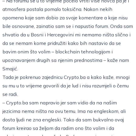
– Na forumu se u to vrijeme počelo vrtiti više novca pa je i
atmosfera postala pomalo toksična. Nakon nekih
opomena koje sam dobio za svoje komentare a koje nisu
bile osnovane, zainatio sam se i napustio forum. Onda sam
shvatio da u Bosni i Hercegovini mi nemamo ništa slično i
da se nemam kome pridružiti kako bih nastavio da se
bavim onim što volim – blockchain tehnologijom i
upoznavanjem drugih sa njenim prednostima – kaže nam
Smajić.
Tada je pokrenuo zajednicu Crypto.ba a kako kaže, mnogi
su mu u to vrijeme govorili da je lud i nisu razumjeli o čemu
se radi.
– Crypto.ba sam napravio jer sam vidio da na našim
jezicima nema ništa na ovu temu. Ima na engleskom, ali
dosta ljudi ne zna engleski. Tako da sam bukvalno ovaj
forum kreirao sa željom da radim ono što volim i da