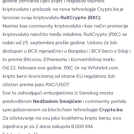
godine zahvatila cijeli svijet i naglasila važnost
kriptovaluta i prelazak na nove tehnologije Crypto.ba je
lansirao svoju kriptovalutu
RuXCrypto (RXC)
.
Nastao kao community kriptovaluta i kao način promocije
kriptovaluta naročito među mladima, RuXCrypto (RXC) se
rudari od 25. septembra prošle godine. Uskoro će biti
dostupan u BCX mjenjačnici u Banjaluci i BCX berzi u Srbiji i
to prema Bitcoinu, Ethereumu i Konvertibilnoj marki.
Od 22. februara ove godine, RXC će na
Whitebit.com
,
kripto berzi licenciranoj od strane EU regulatora, biti
izlistan prema paru RXC/USDT.
Sve to zahvaljujući entuzijastima iz Sanskog mosta
predvođenim
Nedžadom Smajićem
i community portalu
specijalizovanom za blockchain tehnologije
Crypto.ba
.
Za izlistavanje na ovu jako kvalitetnu kripto berzu, ova
zajednica je za 2 dana sakupila 8.000 KM.