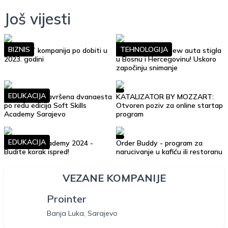
Još vijesti
BIZNIS
TEHNOLOGIJA
Top 10 IT kompanija po dobiti u
Google Street View auta stigla
2023. godini
u Bosnu i Hercegovinu! Uskoro
započinju snimanje
EDUKACIJA
Uspješno je završena dvanaesta
KATALIZATOR BY MOZZART:
po redu edicija Soft Skills
Otvoren poziv za online startap
Academy Sarajevo
program
EDUKACIJA
Soft Skills Academy 2024 -
Order Buddy - program za
Budite korak ispred!
narucivanje u kafiću ili restoranu
VEZANE KOMPANIJE
Prointer
Banja Luka, Sarajevo