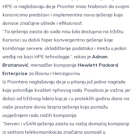
HPE-a naglašavaju da je Prointer imao hrabrosti da svojim
korisnicima predstavi i implementira nova rješenja koja
donose značajne uštede i efikasnost.
“Ta rješenja zaista do sada nisu bila dostupna na tržištu.
Korisnici su dobili hiper konvergentno rješenje koje
kombinuje servere, skladištenje podataka i mrežu u jedan
uređaj na bazi HPE tehnologije.”, rekao je
Adnan
Bratanović
, menadžer kompanije
Hewlett Packard
Enterprise
za Bosnu i Hercegovinu.
Iz Prointera naglašavaju da je u pitanju još jedna nagrada
koja potvrđuje kvalitet njihovog rada. Posebno je važna, jer
dolazi od tržišnog lidera koji je i u proteklih godinu dana na
naše prostore donio brojna rješenja koja pomažu
uspješnijem radu naših kompanija.
“Serveri i vSAN rješenja zaista su našoj domaćoj kompaniji
iz sektora telekomunikacija značajno pomogli u