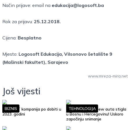
Način prijave: email na
edukacija@logosoft.ba
Rok za prijavu:
25.12.2018.
Cijena:
Besplatno
Mjesto:
Logosoft Edukacija, Vilsonovo šetalište 9
(Mašinski fakultet), Sarajevo
www.mreza-mira.net
Još vijesti
BIZNIS
TEHNOLOGIJA
Top 10 IT kompanija po dobiti u
Google Street View auta stigla
2023. godini
u Bosnu i Hercegovinu! Uskoro
započinju snimanje