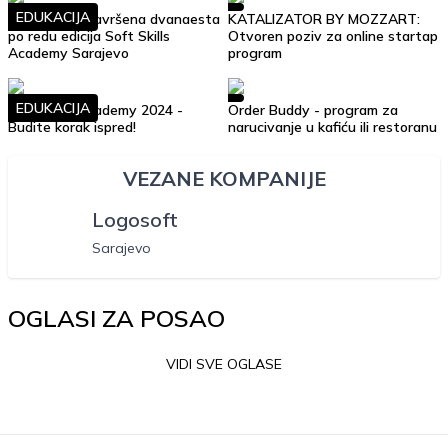
EDUKACIJA
Uspješno je završena dvanaesta
KATALIZATOR BY MOZZART:
po redu edicija Soft Skills
Otvoren poziv za online startap
Academy Sarajevo
program
EDUKACIJA
Soft Skills Academy 2024 -
Order Buddy - program za
Budite korak ispred!
narucivanje u kafiću ili restoranu
VEZANE KOMPANIJE
Logosoft
Sarajevo
OGLASI ZA POSAO
VIDI SVE OGLASE