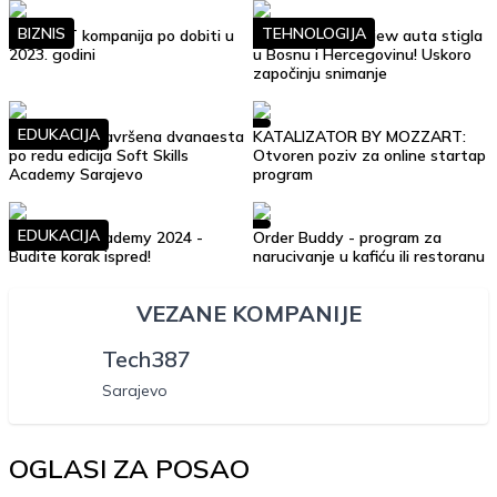
BIZNIS
TEHNOLOGIJA
Top 10 IT kompanija po dobiti u
Google Street View auta stigla
2023. godini
u Bosnu i Hercegovinu! Uskoro
započinju snimanje
EDUKACIJA
Uspješno je završena dvanaesta
KATALIZATOR BY MOZZART:
po redu edicija Soft Skills
Otvoren poziv za online startap
Academy Sarajevo
program
EDUKACIJA
Soft Skills Academy 2024 -
Order Buddy - program za
Budite korak ispred!
narucivanje u kafiću ili restoranu
VEZANE KOMPANIJE
Tech387
Sarajevo
OGLASI ZA POSAO