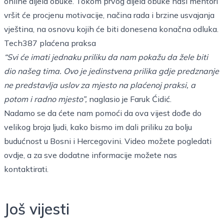
online dijela obuke. Tokom prvog dijela obuke naši mentori
vršit će procjenu motivacije, načina rada i brzine usvajanja
vještina, na osnovu kojih će biti donesena konačna odluka.
Tech387 plaćena praksa
“Svi će imati jednaku priliku da nam pokažu da žele biti
dio našeg tima. Ovo je jedinstvena prilika gdje predznanje
ne predstavlja uslov za mjesto na plaćenoj praksi, a
potom i radno mjesto”,
naglasio je Faruk Ćidić.
Nadamo se da ćete nam pomoći da ova vijest dođe do
velikog broja ljudi, kako bismo im dali priliku za bolju
budućnost u Bosni i Hercegovini. Video možete pogledat
i
ovdje,
a za sve dodatne informacije možete nas
kontaktirati.
Još vijesti