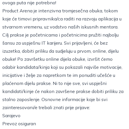
ovoga puta nije potrebno!
Product Arena je intenzivna tromjesečna obuka, tokom
koje će timovi pripravnika/ca raditi na razvoju aplikacija u
stvarnom vremenu, uz vodstvo naših iskusnih mentora.
Cilj prakse je početnicama i početnicima pružiti najbolju
šansu za uspješnu IT karijeru. Svi prijavljeni, će bez
izuzetka, dobiti priliku da sudjeluju u prvom, online, dijelu
obuke! Po završetku online dijela obuke, izvršit ćemo
odabir kandidata/kinja koji su pokazali najviše motivacije,
inicijative i želje za napretkom te im ponuditi učešće u
plaćenom dijelu prakse. Ni to nije sve, svi uspješni
kandidati/kinje će nakon završene prakse dobiti priliku za
stalno zaposlenje. Osnovne informacije koje bi svi
zainteresovani/e trebali znati prije prijave:
Sarajevo
Prevoz osiguran