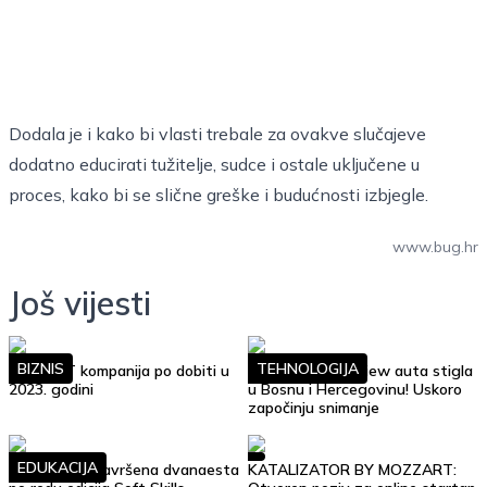
Dodala je i kako bi vlasti trebale za ovakve slučajeve
dodatno educirati tužitelje, sudce i ostale uključene u
proces, kako bi se slične greške i budućnosti izbjegle.
www.bug.hr
Još vijesti
BIZNIS
TEHNOLOGIJA
Top 10 IT kompanija po dobiti u
Google Street View auta stigla
2023. godini
u Bosnu i Hercegovinu! Uskoro
započinju snimanje
EDUKACIJA
Uspješno je završena dvanaesta
KATALIZATOR BY MOZZART: