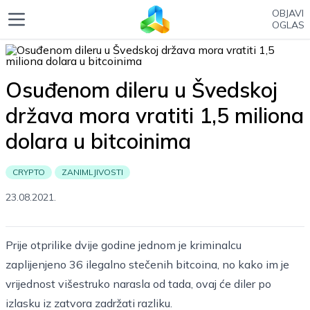
OBJAVI
OGLAS
Osuđenom dileru u Švedskoj
država mora vratiti 1,5 miliona
dolara u bitcoinima
CRYPTO
ZANIMLJIVOSTI
23.08.2021.
Prije otprilike dvije godine jednom je kriminalcu
zaplijenjeno 36 ilegalno stečenih bitcoina, no kako im je
vrijednost višestruko narasla od tada, ovaj će diler po
izlasku iz zatvora zadržati razliku.