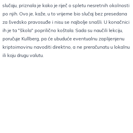
slučaju,
priznala je
kako je riječ o spletu nesretnih okolnosti
po njih. Ovo je, kaže, u to vrijeme bio slučaj bez presedana
za švedsko pravosuđe i nisu se najbolje snašli. U konačnici
ih je ta "škola" poprilično koštala. Sada su naučili lekciju,
poručuje Kullberg, pa će ubuduće eventualnu zaplijenjenu
kriptoimovinu navoditi direktno, a ne preračunatu u lokalnu
ili koju drugu valutu.