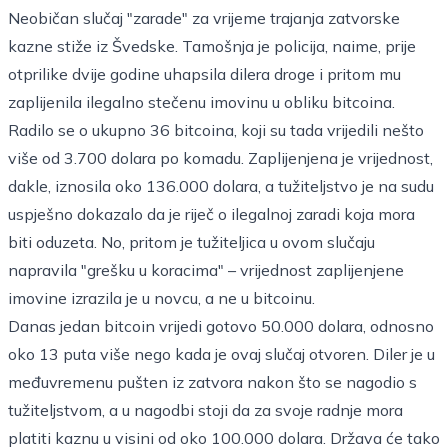
Neobičan slučaj "zarade" za vrijeme trajanja zatvorske
kazne stiže iz Švedske. Tamošnja je policija, naime, prije
otprilike dvije godine uhapsila dilera droge i pritom mu
zaplijenila ilegalno stečenu imovinu u obliku bitcoina.
Radilo se o ukupno 36 bitcoina, koji su tada vrijedili nešto
više od 3.700 dolara po komadu. Zaplijenjena je vrijednost,
dakle, iznosila oko 136.000 dolara, a tužiteljstvo je na sudu
uspješno dokazalo da je riječ o ilegalnoj zaradi koja mora
biti oduzeta. No, pritom je tužiteljica u ovom slučaju
napravila "grešku u koracima" – vrijednost zaplijenjene
imovine izrazila je u novcu, a ne u bitcoinu.
Danas jedan bitcoin vrijedi gotovo 50.000 dolara, odnosno
oko 13 puta više nego kada je ovaj slučaj otvoren. Diler je u
međuvremenu pušten iz zatvora nakon što se nagodio s
tužiteljstvom, a u nagodbi stoji da za svoje radnje mora
platiti kaznu u visini od oko 100.000 dolara. Država će tako