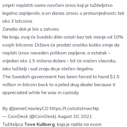
smjeti naplatiti samo novčani iznos koji je tužiteljstvo
legalno zaplijenilo, a on danas iznosi, u protuvrijednosti, tek
oko 3 bitcoina.
Zaradio dok je bio u zatvoru
Na kraju, ovaj će švedski diler ostati bez tek manje od 10%
svojih bitcoina. Država će prodati onoliko koliko smije da
naplati iznos naveden prilikom zapljene, a ostatak –
vrijedan oko 1,5 miliona dolara – bit će vraćen vlasniku,
iako tužitelji i sud znaju da je stečen ilegalno.
The Swedish government has been forced to hand $1.5
million in bitcoin back to a jailed drug dealer because it
appreciated while he was in custody.
By
@JamieCrawleyCD
https://t.co/oztstnwcNp
— CoinDesk (@CoinDesk)
August 20, 2021
Tužiteljica
Tove Kullberg
, koja je radila na ovom