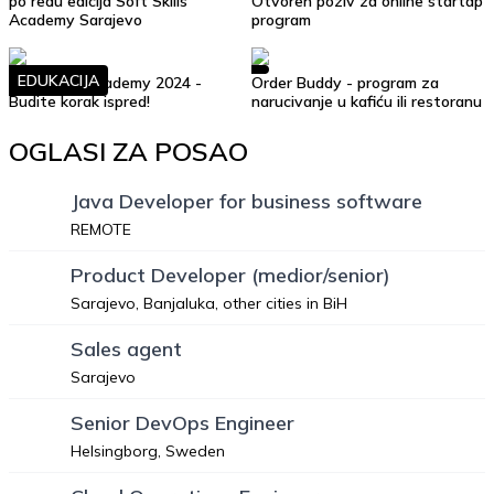
po redu edicija Soft Skills
Otvoren poziv za online startap
Academy Sarajevo
program
EDUKACIJA
Soft Skills Academy 2024 -
Order Buddy - program za
Budite korak ispred!
narucivanje u kafiću ili restoranu
OGLASI ZA POSAO
Java Developer for business software
REMOTE
Product Developer (medior/senior)
Sarajevo, Banjaluka, other cities in BiH
Sales agent
Sarajevo
Senior DevOps Engineer
Helsingborg, Sweden