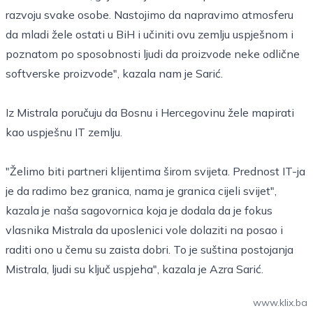
razvoju svake osobe. Nastojimo da napravimo atmosferu
da mladi žele ostati u BiH i učiniti ovu zemlju uspješnom i
poznatom po sposobnosti ljudi da proizvode neke odlične
softverske proizvode", kazala nam je Sarić.
Iz Mistrala poručuju da Bosnu i Hercegovinu žele mapirati
kao uspješnu IT zemlju.
"Želimo biti partneri klijentima širom svijeta. Prednost IT-ja
je da radimo bez granica, nama je granica cijeli svijet",
kazala je naša sagovornica koja je dodala da je fokus
vlasnika Mistrala da uposlenici vole dolaziti na posao i
raditi ono u čemu su zaista dobri. To je suština postojanja
Mistrala, ljudi su ključ uspjeha", kazala je Azra Sarić.
www.klix.ba