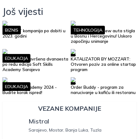
Još vijesti
BIZNIS
TEHNOLOGIJA
Top 10 IT kompanija po dobiti u
Google Street View auta stigla
2023. godini
u Bosnu i Hercegovinu! Uskoro
započinju snimanje
EDUKACIJA
Uspješno je završena dvanaesta
KATALIZATOR BY MOZZART:
po redu edicija Soft Skills
Otvoren poziv za online startap
Academy Sarajevo
program
EDUKACIJA
Soft Skills Academy 2024 -
Order Buddy - program za
Budite korak ispred!
narucivanje u kafiću ili restoranu
VEZANE KOMPANIJE
Mistral
Sarajevo, Mostar, Banja Luka, Tuzla