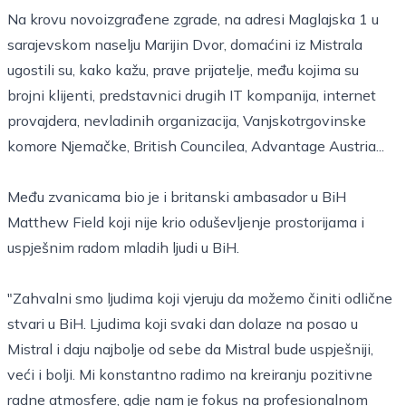
Na krovu novoizgrađene zgrade, na adresi Maglajska 1 u
sarajevskom naselju Marijin Dvor, domaćini iz Mistrala
ugostili su, kako kažu, prave prijatelje, među kojima su
brojni klijenti, predstavnici drugih IT kompanija, internet
provajdera, nevladinih organizacija, Vanjskotrgovinske
komore Njemačke, British Councilea, Advantage Austria...
Među zvanicama bio je i britanski ambasador u BiH
Matthew Field koji nije krio oduševljenje prostorijama i
uspješnim radom mladih ljudi u BiH.
"Zahvalni smo ljudima koji vjeruju da možemo činiti odlične
stvari u BiH. Ljudima koji svaki dan dolaze na posao u
Mistral i daju najbolje od sebe da Mistral bude uspješniji,
veći i bolji. Mi konstantno radimo na kreiranju pozitivne
radne atmosfere, gdje nam je fokus na profesionalnom