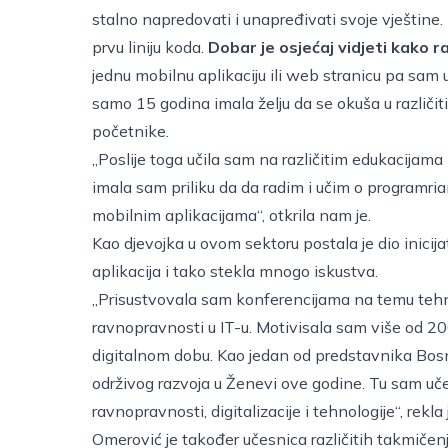
stalno napredovati i unapređivati svoje vještine. 
prvu liniju koda.
Dobar je osjećaj vidjeti kako r
jednu mobilnu aplikaciju ili web stranicu pa sam u
samo 15 godina imala želju da se okuša u različit
početnike.
„Poslije toga učila sam na različitim edukacijama
imala sam priliku da da radim i učim o programrianj
mobilnim aplikacijama“, otkrila nam je.
Kao djevojka u ovom sektoru postala je dio inicijat
aplikacija i tako stekla mnogo iskustva.
„Prisustvovala sam konferencijama na temu tehnol
ravnopravnosti u IT-u. Motivisala sam više od 20
digitalnom dobu. Kao jedan od predstavnika Bos
održivog razvoja u Ženevi ove godine. Tu sam u
ravnopravnosti, digitalizacije i tehnologije“, rekla
Omerović je također učesnica različitih takmičenj