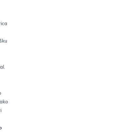
rica
ršku
al.
o
tako
i
o