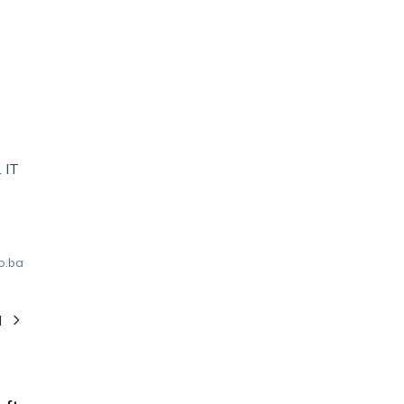
. IT
o.ba
I