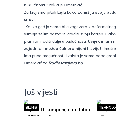
budućnosti
“, rekla je Omerović.
Za kraj smo pitali Lejlu
kako zamišlja svoju budu
snovi.
„Koliko god ja sama bila zagovornik neformalnog 
sumnje želim nastaviti graditi svoju karijeru u 
planiram raditi dalje u budućnosti.
Uvijek imam ne
zajednici i možda čak promijeniti svijet
. Imati 
ima puno mogućnosti i zaista je samo nebo granica
Omerović za
Radiosarajevo.ba
.
Još vijesti
BIZNIS
TEHNOLO
Top 10 IT kompanija po dobiti
Google S