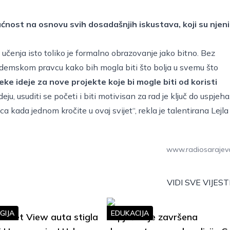
ćnost na osnovu svih dosadašnjih iskustava, koji su njeni
učenja isto toliko je formalno obrazovanje jako bitno. Bez
akademskom pravcu kako bih mogla biti što bolja u svemu što
ke ideje za nove projekte koje bi mogle biti od koristi
ideju, usuditi se početi i biti motivisan za rad je ključ do uspjeha
 kada jednom kročite u ovaj svijet“, rekla je talentirana Lejla
www.radiosarajev
VIDI SVE VIJEST
GIJA
EDUKACIJA
treet View auta stigla
Uspješno je završena