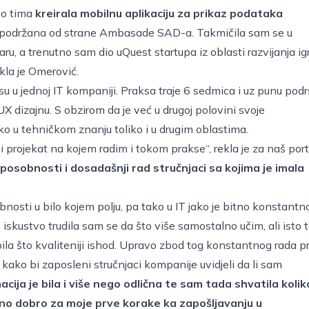
io tima
kreirala mobilnu aplikaciju za prikaz podataka
a podržana od strane Ambasade SAD-a. Takmičila sam se u
u, a trenutno sam dio uQuest startupa iz oblasti razvijanja ig
kla je Omerović.
ksu u jednoj IT kompaniji. Praksa traje 6 sedmica i uz punu pod
 dizajnu. S obzirom da je već u drugoj polovini svoje
ko u tehničkom znanju toliko i u drugim oblastima.
i projekat na kojem radim i tokom prakse“, rekla je za naš port
sposobnosti i dosadašnji rad stručnjaci sa kojima je imala
nosti u bilo kojem polju, pa tako u IT jako je bitno konstantn
 iskustvo trudila sam se da što više samostalno učim, ali isto 
a što kvaliteniji ishod. Upravo zbod tog konstantnog rada pr
 kako bi zaposleni stručnjaci kompanije uvidjeli da li sam
cija je bila i više nego odlična te sam tada shvatila kolik
ljno dobro za moje prve korake ka zapošljavanju u