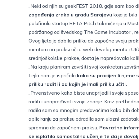
„Neki od njih su geekFEST 2018, gdje sam kao d
zagađenja zraka u gradu Sarajevu
koja je bil
polufinalu startup BETA Pitch takmičenja u Mostar
podržanog od švedskog The Game incubator“, re
Ovog ljeta je dobila priliku da započne svoju pra
mentora na praksi uči o web developmentu i UI/UX
srednjoškolske prakse, dosta je napredovala koli
„Na kraju planiram završiti svoj konkretan završn
Lejla nam je ispričala
kako su procijenili njene 
priliku raditi i od kojih je imali priliku učiti.
„Prvenstveno kako biste unaprijedili svoje sposob
raditi i unapređivati svoje znanje. Kroz prethodno
radila sam sa mnogim predavačima kako bih dobil
apliciranju za praksu odradila sam ulazni zadatak
spremna da započnem praksu.
Povratna informa
se isplatilo samostalno učenje te da je dovo