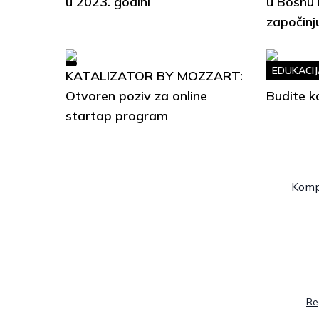
u 2023. godini
u Bosnu 
započinj
EDUKACIJ
KATALIZATOR BY MOZZART:
Soft Ski
Otvoren poziv za online
Budite k
startap program
Komp
Re