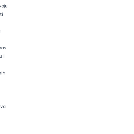
voju
ti
a
nas
u i
nih
eva