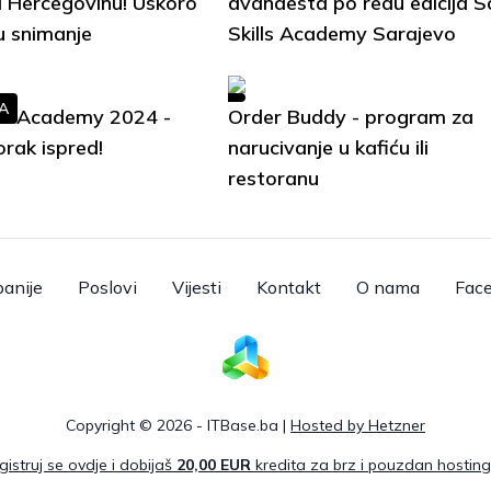
i Hercegovinu! Uskoro
dvanaesta po redu edicija S
u snimanje
Skills Academy Sarajevo
A
lls Academy 2024 -
Order Buddy - program za
orak ispred!
narucivanje u kafiću ili
restoranu
anije
Poslovi
Vijesti
Kontakt
O nama
Fac
Copyright © 2026 - ITBase.ba |
Hosted by Hetzner
gistruj se ovdje i dobijaš
20,00 EUR
kredita za brz i pouzdan hosting