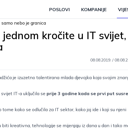
POSLOVI
KOMPANIJE
VIJE
jednom kročite u IT svijet,
a
08.08.2019.
/
08.08.2
džića je izuzetno talentirana mlada djevojka koja svojim zna
svijet IT-a uključila se
prije 3 godine kada se prvi put susre
 tome kako se odlučila za IT sektor, kako joj ide i koji su njeni
iti kreativna, tehnologije se mijenjaju iz dana u dan i tako 