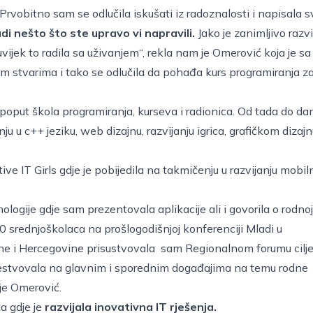
Prvobitno sam se odlučila iskušati iz radoznalosti i napisala s
adi nešto što ste upravo vi napravili.
Jako je zanimljivo razvi
vijek to radila sa uživanjem“, rekla nam je Omerović koja je sa
im stvarima i tako se odlučila da pohađa kurs programiranja z
 poput škola programiranja, kurseva i radionica. Od tada do da
u u c++ jeziku, web dizajnu, razvijanju igrica, grafičkom dizajn
ive IT Girls gdje je pobijedila na takmičenju u razvijanju mobil
ogije gdje sam prezentovala aplikacije ali i govorila o rodnoj
0 srednjoškolaca na prošlogodišnjoj konferenciji Mladi u
ne i Hercegovine prisustvovala sam Regionalnom forumu cilj
čestvovala na glavnim i sporednim događajima na temu rodne
 je Omerović.
a gdje je
razvijala inovativna IT rješenja.