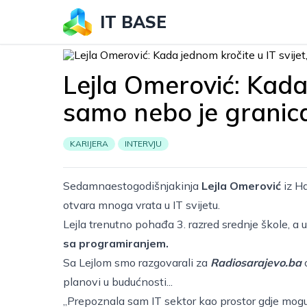
IT BASE
Lejla Omerović: Kada 
samo nebo je granic
KARIJERA
INTERVJU
Sedamnaestogodišnjakinja
Lejla Omerović
iz Ha
otvara mnoga vrata u IT svijetu.
Lejla trenutno pohađa 3. razred srednje škole, a u 
sa programiranjem.
Sa Lejlom smo razgovarali za
Radiosarajevo.ba
o
planovi u budućnosti...
„Prepoznala sam IT sektor kao prostor gdje mogu b