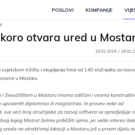
POSLOVI
KOMPANIJE
VIJE
skoro otvara ured u Mosta
18.02.2019.
/
18.02.2
vjetskom tržištu i okupljanja tima od 140 stučnjaka za razvo
prostor u Mostaru.
m i Sveučilištem u Mostaru imamo odličan i veoma konstrukti
h uposlenih diplomirao ili magistrirao, te proveo neke od
 sve veći broj stručnjaka za razvoj softvera se opredjeljuje z
og kojeg Mistral želimo približiti njima, jer veliki interes ite
ureda na atraktivnoj lokaciji u Mostaru još u prvom dijelu o