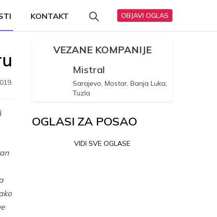
STI
KONTAKT
OBJAVI OGLAS
VEZANE KOMPANIJE
ru
Mistral
019.
Sarajevo, Mostar, Banja Luka,
Tuzla
j
OGLASI ZA POSAO
VIDI SVE OGLASE
van
a
kako
ve