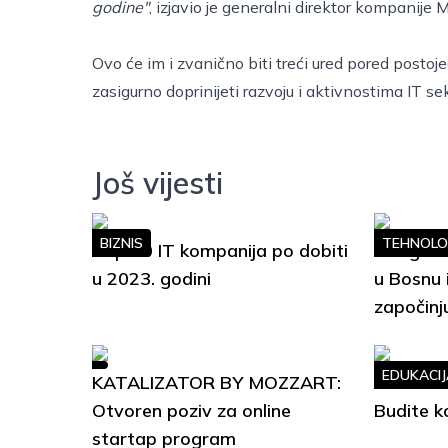
godine"
, izjavio je generalni direktor kompanije
Ovo će im i zvanično biti treći ured pored postoje
zasigurno doprinijeti razvoju i aktivnostima IT se
Još vijesti
BIZNIS
TEHNOLO
Top 10 IT kompanija po dobiti
Google S
u 2023. godini
u Bosnu 
započinj
EDUKACIJ
KATALIZATOR BY MOZZART:
Soft Ski
Otvoren poziv za online
Budite k
startap program