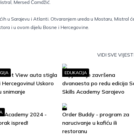
 Mistral, Mersed Čamdžić.
ćih u Sarajevu i Atlanti. Otvaranjem ureda u Mostaru, Mistral ć
ktora i u ovom dijelu Bosne i Hercegovine.
VIDI SVE VIJEST
GIJA
EDUKACIJA
treet View auta stigla
Uspješno je završena
i Hercegovinu! Uskoro
dvanaesta po redu edicija S
u snimanje
Skills Academy Sarajevo
A
lls Academy 2024 -
Order Buddy - program za
orak ispred!
narucivanje u kafiću ili
restoranu