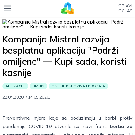
OBJAVI
OGLAS
Kompanija Mistral razvija
besplatnu aplikaciju "Podrži
omiljene" — Kupi sada, koristi
kasnije
APLIKACIJE
BIZNIS
ONLINE KUPOVINA I PRODAJA
22.04.2020.
/
14.05.2020.
Preventivne mjere koje se poduzimaju u borbi protiv
pandemije COVID-19 otvorile su novi front:
borbu za
ekonomski opstanak i očuvanje radnih mjesta
. U