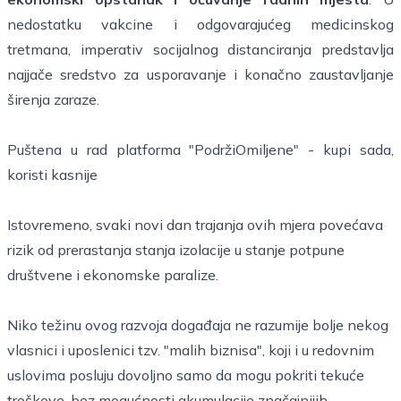
nedostatku vakcine i odgovarajućeg medicinskog
tretmana, imperativ socijalnog distanciranja predstavlja
najjače sredstvo za usporavanje i konačno zaustavljanje
širenja zaraze.
Puštena u rad platforma "PodržiOmiljene" - kupi sada,
koristi kasnije
Istovremeno, svaki novi dan trajanja ovih mjera povećava
rizik od prerastanja stanja izolacije u stanje potpune
društvene i ekonomske paralize.
Niko težinu ovog razvoja događaja ne razumije bolje nekog
vlasnici i uposlenici tzv. "malih biznisa", koji i u redovnim
uslovima posluju dovoljno samo da mogu pokriti tekuće
troškove, bez mogućnosti akumulacije značajnijih