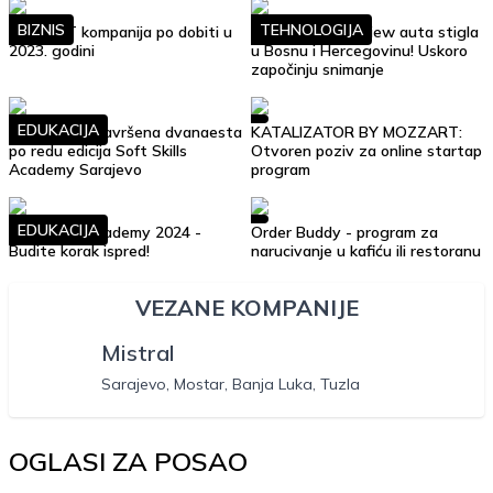
BIZNIS
TEHNOLOGIJA
Top 10 IT kompanija po dobiti u
Google Street View auta stigla
2023. godini
u Bosnu i Hercegovinu! Uskoro
započinju snimanje
EDUKACIJA
Uspješno je završena dvanaesta
KATALIZATOR BY MOZZART:
po redu edicija Soft Skills
Otvoren poziv za online startap
Academy Sarajevo
program
EDUKACIJA
Soft Skills Academy 2024 -
Order Buddy - program za
Budite korak ispred!
narucivanje u kafiću ili restoranu
VEZANE KOMPANIJE
Mistral
Sarajevo, Mostar, Banja Luka, Tuzla
OGLASI ZA POSAO