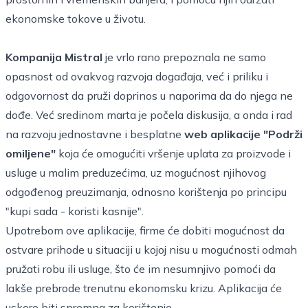
ekonomske tokove u životu.
Kompanija
Mistral
je vrlo rano prepoznala ne samo
opasnost od ovakvog razvoja događaja, već i priliku i
odgovornost da pruži doprinos u naporima da do njega ne
dođe. Već sredinom marta je počela diskusija, a onda i rad
na razvoju jednostavne i besplatne
web aplikacije "Podrži
omiljene"
koja će omogućiti vršenje uplata za proizvode i
usluge u malim preduzećima, uz mogućnost njihovog
odgođenog preuzimanja, odnosno korištenja po principu
"kupi sada - koristi kasnije".
Upotrebom ove aplikacije, firme će dobiti mogućnost da
ostvare prihode u situaciji u kojoj nisu u mogućnosti odmah
pružati robu ili usluge, što će im nesumnjivo pomoći da
lakše prebrode trenutnu ekonomsku krizu. Aplikacija će
uskoro biti spremna za korištenje.