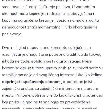
sredstava za štednju ili širenje poslova. U vanrednim
okolnostima, u kojima je i radnicima, i dobavljačima i
kupcima ograničeno kretanje i otežan normalan rad, ta
nemogućnost znači momentalno ili vrlo skoro gašenje
poslovanja.
Dva, naizgled nepovezana koncepta su ključna za
razumjevanje onoga što je potrebno uraditi da do takvog
ishoda ne dođe:
solidarnost i digitalizacija
. Mjere
karantina daju rezultate upravo jer ih se svi pridržavamo i
razmišljamo dalje od svog ličnog interesa. Ukoliko želimo
doprinijeti spašavanju ekonomije
, potreban je isti,
zajednički pristup, sa zajedničkim interesom na prvom
mjestu. Pri tome, potrebno je do kraja iskoristiti potencijal
koji pružaju digitalne tehnologije za prevazilaženje
prostornih i vremenskih barijera, i pomoću njih održati