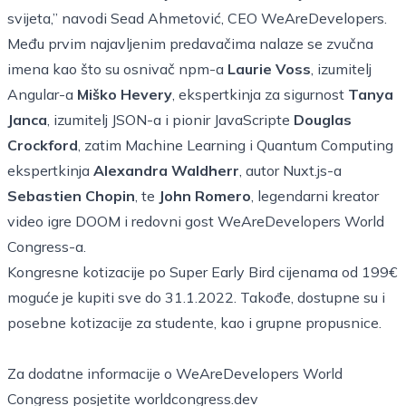
svijeta,” navodi Sead Ahmetović, CEO WeAreDevelopers.
Među prvim najavljenim predavačima nalaze se zvučna
imena kao što su osnivač npm-a
Laurie Voss
, izumitelj
Angular-a
Miško Hevery
, ekspertkinja za sigurnost
Tanya
Janca
, izumitelj JSON-a i pionir JavaScripte
Douglas
Crockford
, zatim Machine Learning i Quantum Computing
ekspertkinja
Alexandra Waldherr
, autor Nuxt.js-a
Sebastien Chopin
, te
John Romero
, legendarni kreator
video igre DOOM i redovni gost WeAreDevelopers World
Congress-a.
Kongresne kotizacije po Super Early Bird cijenama od 199€
moguće je kupiti sve do 31.1.2022. Takođe, dostupne su i
posebne kotizacije za studente, kao i grupne propusnice.
Za dodatne informacije o WeAreDevelopers World
Congress posjetite
worldcongress.dev