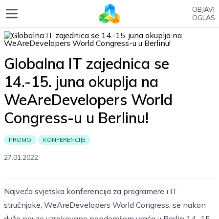
OBJAVI
OGLAS
Globalna IT zajednica se
14.-15. juna okuplja na
WeAreDevelopers World
Congress-u u Berlinu!
PROMO
KONFERENCIJE
27.01.2022.
Najveća svjetska konferencija za programere i IT
stručnjake,
WeAreDevelopers World Congress
, se nakon
duže pauze uzrokovane pandemijom vraća u Berlin 14.-15.