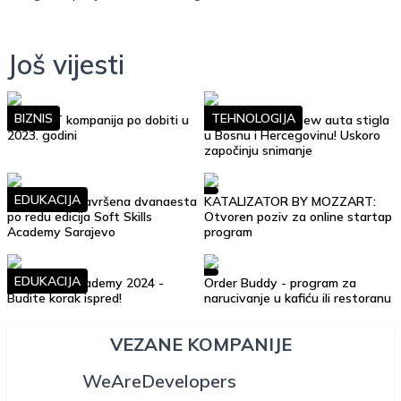
Još vijesti
BIZNIS
TEHNOLOGIJA
Top 10 IT kompanija po dobiti u
Google Street View auta stigla
2023. godini
u Bosnu i Hercegovinu! Uskoro
započinju snimanje
EDUKACIJA
Uspješno je završena dvanaesta
KATALIZATOR BY MOZZART:
po redu edicija Soft Skills
Otvoren poziv za online startap
Academy Sarajevo
program
EDUKACIJA
Soft Skills Academy 2024 -
Order Buddy - program za
Budite korak ispred!
narucivanje u kafiću ili restoranu
VEZANE KOMPANIJE
WeAreDevelopers