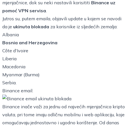
mjenjačnice, dok su neki nastavili korisititi
Binance uz
pomoć
VPN servisa
.
Jutros su, putem emaila, objavili update u kojem se navodi
da je
ukinuta blokada
za korisnike iz sljedećih zemalja:
Albania
Bosnia and Herzegovina
Côte d'Ivoire
Liberia
Macedonia
Myanmar (Burma)
Serbia.
Binance email:
Binance inače važi za jednu od najvećih mjenjačnica kripto
valuta, pri tome imaju odličnu mobilnu i web aplikaciju, koje
omogućavaju jednostavno i ugodno korištenje. Od danas