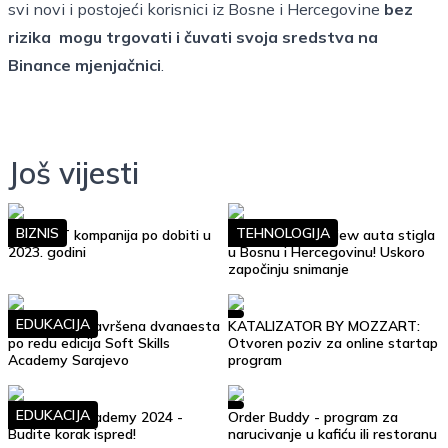
svi novi i postojeći korisnici iz Bosne i Hercegovine
bez
rizika mogu trgovati i čuvati svoja sredstva na
Binance mjenjačnici
.
Još vijesti
BIZNIS
TEHNOLOGIJA
Top 10 IT kompanija po dobiti u
Google Street View auta stigla
2023. godini
u Bosnu i Hercegovinu! Uskoro
započinju snimanje
EDUKACIJA
Uspješno je završena dvanaesta
KATALIZATOR BY MOZZART:
po redu edicija Soft Skills
Otvoren poziv za online startap
Academy Sarajevo
program
EDUKACIJA
Soft Skills Academy 2024 -
Order Buddy - program za
Budite korak ispred!
narucivanje u kafiću ili restoranu