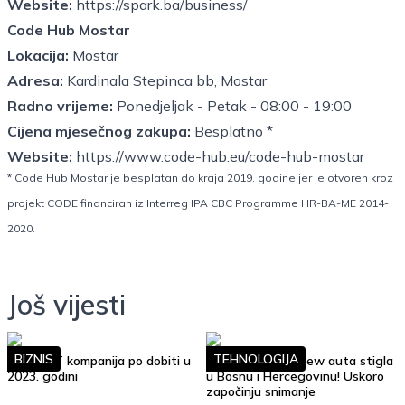
Website:
https://spark.ba/business/
Code Hub Mostar
Lokacija:
Mostar
Adresa:
Kardinala Stepinca bb, Mostar
Radno vrijeme:
Ponedjeljak - Petak - 08:00 - 19:00
Cijena mjesečnog zakupa:
Besplatno *
Website:
https://www.code-hub.eu/code-hub-mostar
* Code Hub Mostar je besplatan do kraja 2019. godine jer je otvoren kroz
projekt
CODE
financiran iz Interreg IPA CBC Programme HR-BA-ME 2014-
2020.
Još vijesti
BIZNIS
TEHNOLOGIJA
Top 10 IT kompanija po dobiti u
Google Street View auta stigla
2023. godini
u Bosnu i Hercegovinu! Uskoro
započinju snimanje