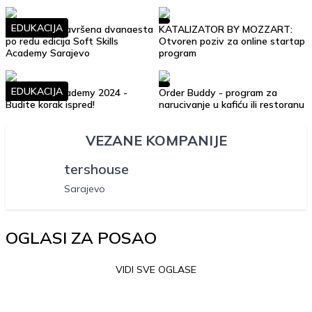
EDUKACIJA
Uspješno je završena dvanaesta
KATALIZATOR BY MOZZART:
po redu edicija Soft Skills
Otvoren poziv za online startap
Academy Sarajevo
program
EDUKACIJA
Soft Skills Academy 2024 -
Order Buddy - program za
Budite korak ispred!
narucivanje u kafiću ili restoranu
VEZANE KOMPANIJE
tershouse
Sarajevo
OGLASI ZA POSAO
VIDI SVE OGLASE