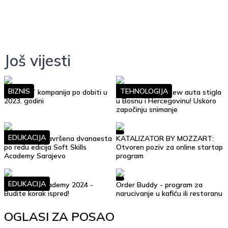
Još vijesti
BIZNIS
TEHNOLOGIJA
Top 10 IT kompanija po dobiti u
Google Street View auta stigla
2023. godini
u Bosnu i Hercegovinu! Uskoro
započinju snimanje
EDUKACIJA
Uspješno je završena dvanaesta
KATALIZATOR BY MOZZART:
po redu edicija Soft Skills
Otvoren poziv za online startap
Academy Sarajevo
program
EDUKACIJA
Soft Skills Academy 2024 -
Order Buddy - program za
Budite korak ispred!
narucivanje u kafiću ili restoranu
OGLASI ZA POSAO