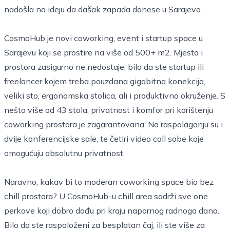
nadošla na ideju da dašak zapada donese u Sarajevo.
CosmoHub je novi coworking, event i startup space u
Sarajevu koji se prostire na više od 500+ m2. Mjesta i
prostora zasigurno ne nedostaje, bilo da ste startup ili
freelancer kojem treba pouzdana gigabitna konekcija,
veliki sto, ergonomska stolica, ali i produktivno okruženje. S
nešto više od 43 stola, privatnost i komfor pri korištenju
coworking prostora je zagarantovana. Na raspolaganju su i
dvije konferencijske sale, te četiri video call sobe koje
omogućuju absolutnu privatnost.
Naravno, kakav bi to moderan coworking space bio bez
chill prostora? U CosmoHub-u chill area sadrži sve one
perkove koji dobro dođu pri kraju napornog radnoga dana.
Bilo da ste raspoloženi za besplatan čaj, ili ste više za