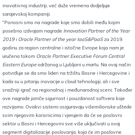
inovativnoj industriji, već duže vremena dodjeljuje
sarajevskoj kompaniji.
"Ponosni smo na nagrade koje smo dobili među kojim
posebno izdvajam nagrade
Innovation Partner of the Year
2019
i
Oracle Partner of the year IaaS&PaaS
za 2019.
godinu za region centralne i istočne Evrope koja nam je
uručena tokom
Oracle Partner Executive Forum Central
Eastern Europe
održanog u Ljubljani u martu. Na ovaj način
potvrđuje se da smo lideri na tržištu Bosne i Hercegovine i
kada su u pitanju inovacije u cloud tehnologiji, ali i sve
snažniji igrač na regionalnoj i međunarodnoj sceni. Također
ove nagrade jamče sigurnost i pouzdanost softvera koje
razvijamo. Ovakvi sistemi osiguravaju višemilionske uštede
svim njegovim korisnicima i vjerujem da će se poslovni
sektor u Bosni i Hercegovini sve više uključivati u ovaj
segment digitalizacije poslovanja, koja će im poslovne