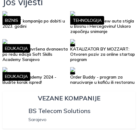
Još vijesti
BIZNIS
TEHNOLOGIJA
Top 10 IT kompanija po dobiti u
Google Street View auta stigla
2023. godini
u Bosnu i Hercegovinu! Uskoro
započinju snimanje
EDUKACIJA
Uspješno je završena dvanaesta
KATALIZATOR BY MOZZART:
po redu edicija Soft Skills
Otvoren poziv za online startap
Academy Sarajevo
program
EDUKACIJA
Soft Skills Academy 2024 -
Order Buddy - program za
Budite korak ispred!
narucivanje u kafiću ili restoranu
VEZANE KOMPANIJE
BS Telecom Solutions
Sarajevo