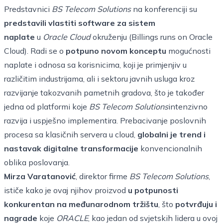
Predstavnici
BS Telecom Solutions
na konferenciji su
predstavili vlastiti software za sistem
naplate
u
Oracle Cloud
okruženju (Billings runs on Oracle
Cloud). Radi se o
potpuno novom konceptu
mogućnosti
naplate i odnosa sa korisnicima, koji je primjenjiv u
različitim industrijama, ali i sektoru javnih usluga kroz
razvijanje takozvanih pametnih gradova, što je također
jedna od platformi koje
BS Telecom Solutions
intenzivno
razvija i uspješno implementira. Prebacivanje poslovnih
procesa sa klasičnih servera u cloud,
globalni je trend i
nastavak digitalne transformacije
konvencionalnih
oblika poslovanja.
Mirza Varatanović
, direktor firme
BS Telecom Solutions
,
ističe kako je ovaj njihov proizvod
u potpunosti
konkurentan na međunarodnom tržištu
, što
potvrđuju i
nagrade
koje
ORACLE
, kao jedan od svjetskih lidera u ovoj