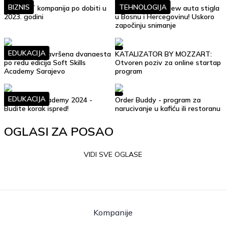
BIZNIS
TEHNOLOGIJA
Top 10 IT kompanija po dobiti u
Google Street View auta stigla
2023. godini
u Bosnu i Hercegovinu! Uskoro
započinju snimanje
EDUKACIJA
Uspješno je završena dvanaesta
KATALIZATOR BY MOZZART:
po redu edicija Soft Skills
Otvoren poziv za online startap
Academy Sarajevo
program
EDUKACIJA
Soft Skills Academy 2024 -
Order Buddy - program za
Budite korak ispred!
narucivanje u kafiću ili restoranu
OGLASI ZA POSAO
VIDI SVE OGLASE
Kompanije