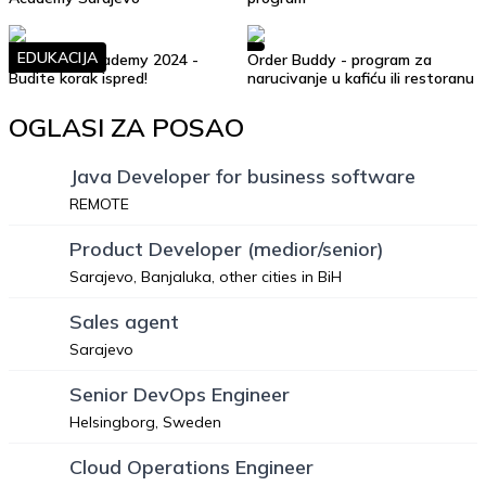
EDUKACIJA
Soft Skills Academy 2024 -
Order Buddy - program za
Budite korak ispred!
narucivanje u kafiću ili restoranu
OGLASI ZA POSAO
Java Developer for business software
REMOTE
Product Developer (medior/senior)
Sarajevo, Banjaluka, other cities in BiH
Sales agent
Sarajevo
Senior DevOps Engineer
Helsingborg, Sweden
Cloud Operations Engineer