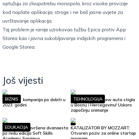
optužuju za zloupotrebu monopola, kroz visoke provizije
kod naplate aplikacija, stroge i ne baš jasne uvjete za
uvrštavanje aplikacija.
Taj problem je ranije uzrokovao tužbu Epica protiv App
Storea kao i javna sukobljavanja indijskih programera i
Google Storea.
Još vijesti
BIZNIS
TEHNOLOGIJA
Top 10 IT kompanija po dobiti u
Google Street View auta stigla
2023. godini
u Bosnu i Hercegovinu! Uskoro
započinju snimanje
EDUKACIJA
Uspješno je završena dvanaesta
KATALIZATOR BY MOZZART:
po redu edicija Soft Skills
Otvoren poziv za online startap
Academy Sarajevo
program