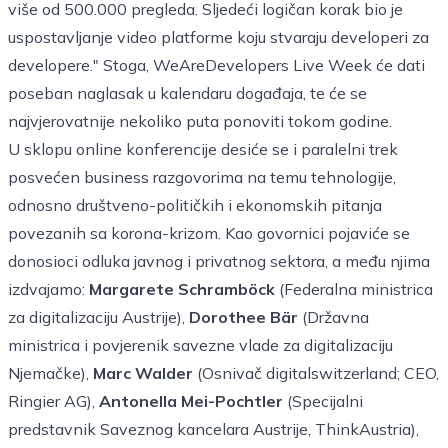
više od 500.000 pregleda. Sljedeći logičan korak bio je
uspostavljanje video platforme koju stvaraju developeri za
developere." Stoga, WeAreDevelopers Live Week će dati
poseban naglasak u kalendaru događaja, te će se
najvjerovatnije nekoliko puta ponoviti tokom godine.
U sklopu online konferencije desiće se i paralelni trek
posvećen business razgovorima na temu tehnologije,
odnosno društveno-političkih i ekonomskih pitanja
povezanih sa korona-krizom. Kao govornici pojaviće se
donosioci odluka javnog i privatnog sektora, a među njima
izdvajamo:
Margarete Schramböck
(Federalna ministrica
za digitalizaciju Austrije),
Dorothee Bär
(Državna
ministrica i povjerenik savezne vlade za digitalizaciju
Njemačke),
Marc Walder
(Osnivač digitalswitzerland; CEO,
Ringier AG),
Antonella Mei-Pochtler
(Specijalni
predstavnik Saveznog kancelara Austrije, ThinkAustria),