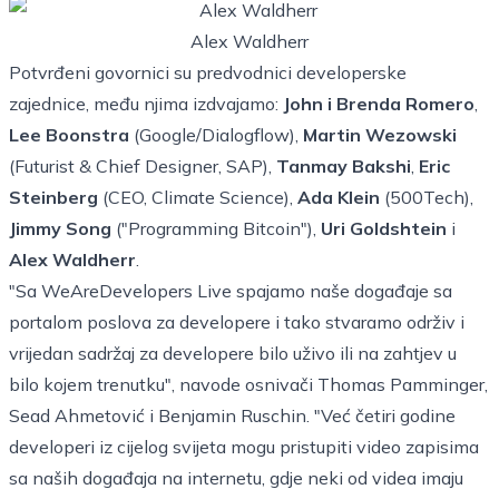
Alex Waldherr
Potvrđeni govornici su predvodnici developerske
zajednice, među njima izdvajamo:
John i Brenda Romero
,
Lee Boonstra
(Google/Dialogflow),
Martin Wezowski
(Futurist & Chief Designer, SAP),
Tanmay Bakshi
,
Eric
Steinberg
(CEO, Climate Science),
Ada Klein
(500Tech),
Jimmy Song
("Programming Bitcoin"),
Uri Goldshtein
i
Alex Waldherr
.
"Sa WeAreDevelopers Live spajamo naše događaje sa
portalom poslova za developere i tako stvaramo održiv i
vrijedan sadržaj za developere bilo uživo ili na zahtjev u
bilo kojem trenutku", navode osnivači Thomas Pamminger,
Sead Ahmetović i Benjamin Ruschin. "Već četiri godine
developeri iz cijelog svijeta mogu pristupiti video zapisima
sa naših događaja na internetu, gdje neki od videa imaju