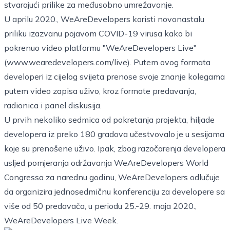
stvarajući prilike za međusobno umrežavanje.
U aprilu 2020., WeAreDevelopers koristi novonastalu
priliku izazvanu pojavom COVID-19 virusa kako bi
pokrenuo video platformu "WeAreDevelopers Live"
(
www.wearedevelopers.com/live
). Putem ovog formata
developeri iz cijelog svijeta prenose svoje znanje kolegama
putem video zapisa uživo, kroz formate predavanja,
radionica i panel diskusija.
U prvih nekoliko sedmica od pokretanja projekta, hiljade
developera iz preko 180 gradova učestvovalo je u sesijama
koje su prenošene uživo. Ipak, zbog razočarenja developera
usljed pomjeranja održavanja WeAreDevelopers World
Congressa za narednu godinu, WeAreDevelopers odlučuje
da organizira jednosedmičnu konferenciju za developere sa
više od 50 predavača, u periodu 25.-29. maja 2020.,
WeAreDevelopers Live Week
.