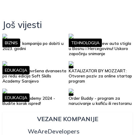
Još vijesti
BIZNIS
TEHNOLOGIJA
Top 10 IT kompanija po dobiti u
Google Street View auta stigla
2023. godini
u Bosnu i Hercegovinu! Uskoro
započinju snimanje
EDUKACIJA
Uspješno je završena dvanaesta
KATALIZATOR BY MOZZART:
po redu edicija Soft Skills
Otvoren poziv za online startap
Academy Sarajevo
program
EDUKACIJA
Soft Skills Academy 2024 -
Order Buddy - program za
Budite korak ispred!
narucivanje u kafiću ili restoranu
VEZANE KOMPANIJE
WeAreDevelopers