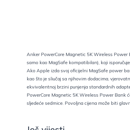
Anker PowerCore Magnetic 5K Wireless Power Ba
samo kao MagSafe kompatibilan), koji isporučuj
Ako Apple izda svoj oficijelni MagSafe power ba
kao što je sliučaj sa njihovim dodacima, vjerovatn
ekvivalentnoj brzini punjenja standardnih adapte
PowerCore Magnetic 5K Wireless Power Bank će
sljedeće sedmice. Povoljna cijena može biti glav
Još vijesti