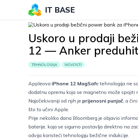
IT BASE
Uskoro u prodaji bež
12 — Anker preduhit
TEHNOLOGIJA
NOVOSTI
Appleova
iPhone 12 MagSaf
e tehnologija ne s
dodatnu opremu koja se magnetno može spojiti 
Najočekivaniji od njih je
prijenosni punjač
, a či
što to učini Apple.
Prije nekoliko dana Bloomberg je objavio informa
baterije, koja se sigurno postavlja direktno na 
odvija koristeći tehnologiju bežične indukcije.