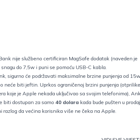
nk nije službeno certificiran MagSafe dodatak (naveden je
e snagu do 7,5w i puni se pomoću USB-C kabla.
nk, sigurno će podržavati maksimalne brzine punjenja od 15w,
o neće biti jeftin. Uprkos ograničenoj brzini punjenja (otprilik
ra koje je Apple nekada uključivao sa svojim telefonima), An
 biti dostupan za samo
40 dolara
kada bude pušten u proda
ni razlog da većina korisnika više ne čeka na Apple.
VIDI SVE VIJEST