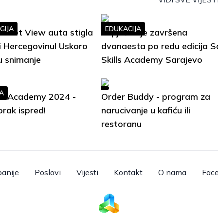
GIJA
EDUKACIJA
treet View auta stigla
Uspješno je završena
i Hercegovinu! Uskoro
dvanaesta po redu edicija S
u snimanje
Skills Academy Sarajevo
A
lls Academy 2024 -
Order Buddy - program za
orak ispred!
narucivanje u kafiću ili
restoranu
anije
Poslovi
Vijesti
Kontakt
O nama
Fac