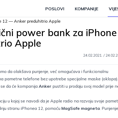
POSLOVI
KOMPANIJE
VIJE
ični power bank za iPhone
rio Apple
24.02.2021.
/
24.02.2
amo da olakšava punjenje, već omogućava i funkcionalnu
na pametne telefone bez upotrebe specijalne maske (oklopa)
ni se da će kompanija
Anker
pustiti u prodaju svoj model prije 
ciju u kojoj se navodi da je Apple radio na razvoju svoje pame
zadnju stranu iPhonea 12, pomoću
MagSafe magneta
. Punjenj