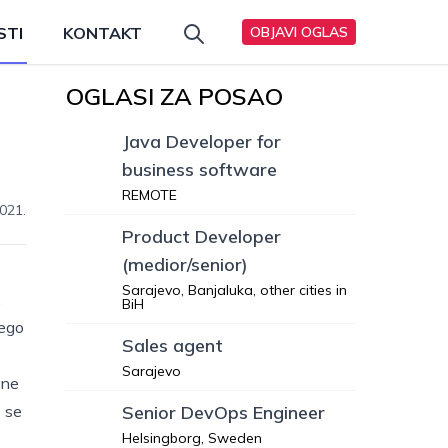
STI
KONTAKT
OBJAVI OGLAS
OGLASI ZA POSAO
Java Developer for
business software
REMOTE
021.
Product Developer
(medior/senior)
Sarajevo, Banjaluka, other cities in
.
BiH
nego
Sales agent
Sarajevo
tne
e se
Senior DevOps Engineer
Helsingborg, Sweden