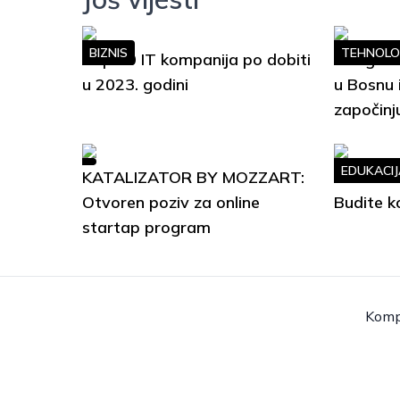
BIZNIS
TEHNOLO
Top 10 IT kompanija po dobiti
Google S
u 2023. godini
u Bosnu 
započinj
EDUKACIJ
KATALIZATOR BY MOZZART:
Soft Ski
Otvoren poziv za online
Budite k
startap program
Komp