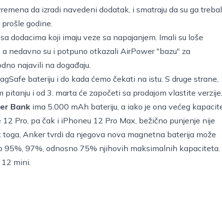
vremena da izradi navedeni dodatak, i smatraju da su ga trebal
 prošle godine.
a dodacima koji imaju veze sa napajanjem. Imali su loše
 a nedavno su i potpuno otkazali AirPower "bazu" za
odno najavili na događaju.
agSafe bateriju i do kada ćemo čekati na istu. S druge strane,
m pitanju i od 3. marta će započeti sa prodajom vlastite verzije
er Bank
ima 5.000 mAh bateriju, a iako je ona većeg kapacit
 12 Pro, pa čak i iPhoneu 12 Pro Max, bežično punjenje nije
at toga, Anker tvrdi da njegova nova magnetna baterija može
do 95%, 97%, odnosno 75% njihovih maksimalnih kapaciteta.
12 mini.