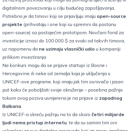
digitalnom povezivanju u cilju budućeg zapošljavanja.
Potrebno je da timovi koji se prijavljuju imaju
open-source
projekte
(prihvataju i one koji su spremni da postanu
open-source) sa postojećim prototipom. Novčani fond za
investicije iznosi do 100.000 $ za svaki od takvih timova,
uz napomenu da
ne uzimaju vlasnički udio
u kompaniji
prilikom investiranja.
Na konkurs mogu da se prijave startupi iz Bosne i
Hercegovine ili neke od
zemalja
koja je uključenja u
UNICEF-ove programe, koji imaju jak tim osnivača i jasan
put kako će poboljšati svoje okruženje – posebna pažnja
tokom ovog poziva usmjerena je na prijave iz
zapadnog
Balkana
.
Iz UNICEF-a skreću pažnju na to da skoro
četiri milijarde
ljudi nema pristup internetu
, te da su samim tim oni
uskraćeni za sve digitalne proizvode koji im mogu značajno