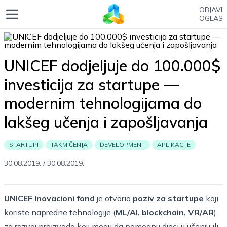
OBJAVI
OGLAS
UNICEF dodjeljuje do 100.000$
investicija za startupe —
modernim tehnologijama do
lakšeg učenja i zapošljavanja
STARTUPI
TAKMIČENJA
DEVELOPMENT
APLIKACIJE
30.08.2019.
/
30.08.2019.
UNICEF Inovacioni fond
je otvorio
poziv za startupe
koji
koriste napredne tehnologije (
ML/AI, blockchain, VR/AR
)
za razvoj proizvoda koji mogu da pomognu djeci u učenju ili