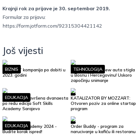
Krajnji rok za prijave je 30. septembar 2019.
Formular za prijavu:
https://form.jotform.com/92315304421142
Još vijesti
BIZNIS
TEHNOLOGIJA
Top 10 IT kompanija po dobiti u
Google Street View auta stigla
2023. godini
u Bosnu i Hercegovinu! Uskoro
započinju snimanje
EDUKACIJA
Uspješno je završena dvanaesta
KATALIZATOR BY MOZZART:
po redu edicija Soft Skills
Otvoren poziv za online startap
Academy Sarajevo
program
EDUKACIJA
Soft Skills Academy 2024 -
Order Buddy - program za
Budite korak ispred!
narucivanje u kafiću ili restoranu