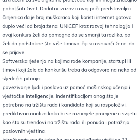
poboljšati život. Dodatni izazov u ovoj priči predstavalja i
činjenica da je broj muškaraca koji koristi internet gotovo
duplo veći od broja žena. UNICEF kroz razvoj tehnologija i
ovaj konkurs želi da pomogne da se smanji ta razlika, pa
želi da podstakne što više timova, čiji su osnivači žene, da
se prijave.
Softverska rješenja na kojima rade kompanije, startupi ili
timovi koji žele da konkurišu treba da odgovore na neka od
sljedećih pitanja:
povezivanje ljudi i poslova uz pomoć mašinskog učenja i
vještačke inteligencije, indentifikacijom onog što je
potrebno na tržištu rada i kandidata koji su raspoloživi,
prediktivna analiza kako bi se razumjele promjene u svijetu,
kao što su trendovi na tržištu rada, ili ponuda i potražnja
poslovnih vještina,
istraživanje novih tehnika za unaprijeđenje vještina 21.