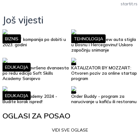
startit.rs
Još vijesti
BIZNIS
TEHNOLOGIJA
Top 10 IT kompanija po dobiti u
Google Street View auta stigla
2023. godini
u Bosnu i Hercegovinu! Uskoro
započinju snimanje
EDUKACIJA
Uspješno je završena dvanaesta
KATALIZATOR BY MOZZART:
po redu edicija Soft Skills
Otvoren poziv za online startap
Academy Sarajevo
program
EDUKACIJA
Soft Skills Academy 2024 -
Order Buddy - program za
Budite korak ispred!
narucivanje u kafiću ili restoranu
OGLASI ZA POSAO
VIDI SVE OGLASE