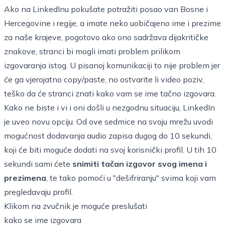
Ako na LinkedInu pokušate potražiti posao van Bosne i
Hercegovine i regije, a imate neko uobičajeno ime i prezime
za naše krajeve, pogotovo ako ono sadržava dijakritičke
znakove, stranci bi mogli imati problem prilikom
izgovaranja istog. U pisanoj komunikaciji to nije problem jer
će ga vjerojatno copy/paste, no ostvarite li video poziv,
teško da će stranci znati kako vam se ime tačno izgovara.
Kako ne biste i vi i oni došli u nezgodnu situaciju, LinkedIn
je uveo novu opciju. Od ove sedmice na svoju mrežu uvodi
mogućnost dodavanja audio zapisa dugog do 10 sekundi,
koji će biti moguće dodati na svoj korisnički profil. U tih 10
sekundi sami ćete
snimiti tačan izgovor svog imena i
prezimena
, te tako pomoći u "dešifriranju" svima koji vam
pregledavaju profil.
Klikom na zvučnik je moguće preslušati
kako se ime izgovara