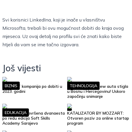
Svi korisnici LinkedIna, koji je inače u vlasništvu
Microsofta, trebali bi
ovu mogućnost
dobiti do kraja ovog
mjeseca. Uz ovaj detalj na profilu svi će znati kako biste
htjeli da vam se ime tačno izgovara.
Još vijesti
BIZNIS
TEHNOLOGIJA
Top 10 IT kompanija po dobiti u
Google Street View auta stigla
2023. godini
u Bosnu i Hercegovinu! Uskoro
započinju snimanje
EDUKACIJA
Uspješno je završena dvanaesta
KATALIZATOR BY MOZZART:
po redu edicija Soft Skills
Otvoren poziv za online startap
Academy Sarajevo
program