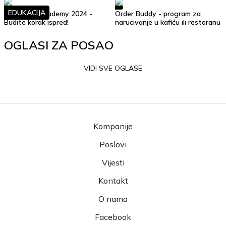
EDUKACIJA
Soft Skills Academy 2024 -
Order Buddy - program za
Budite korak ispred!
narucivanje u kafiću ili restoranu
OGLASI ZA POSAO
VIDI SVE OGLASE
Kompanije
Poslovi
Vijesti
Kontakt
O nama
Facebook