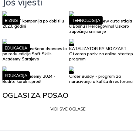
Još vijesti
BIZNIS
TEHNOLOGIJA
Top 10 IT kompanija po dobiti u
Google Street View auta stigla
2023. godini
u Bosnu i Hercegovinu! Uskoro
započinju snimanje
EDUKACIJA
Uspješno je završena dvanaesta
KATALIZATOR BY MOZZART:
po redu edicija Soft Skills
Otvoren poziv za online startap
Academy Sarajevo
program
EDUKACIJA
Soft Skills Academy 2024 -
Order Buddy - program za
Budite korak ispred!
narucivanje u kafiću ili restoranu
OGLASI ZA POSAO
VIDI SVE OGLASE