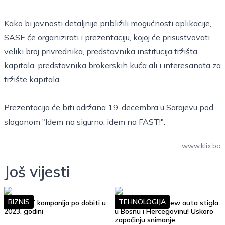
Kako bi javnosti detaljnije približili mogućnosti aplikacije,
SASE će organizirati i prezentaciju, kojoj će prisustvovati
veliki broj privrednika, predstavnika institucija tržišta
kapitala, predstavnika brokerskih kuća ali i interesanata za
tržište kapitala.
Prezentacija će biti održana 19. decembra u Sarajevu pod
sloganom "Idem na sigurno, idem na FAST!".
www.klix.ba
Još vijesti
BIZNIS
TEHNOLOGIJA
Top 10 IT kompanija po dobiti u
Google Street View auta stigla
2023. godini
u Bosnu i Hercegovinu! Uskoro
započinju snimanje