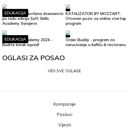
EDUKACIJA
Uspješno je završena dvanaesta
KATALIZATOR BY MOZZART:
po redu edicija Soft Skills
Otvoren poziv za online startap
Academy Sarajevo
program
EDUKACIJA
Soft Skills Academy 2024 -
Order Buddy - program za
Budite korak ispred!
narucivanje u kafiću ili restoranu
OGLASI ZA POSAO
VIDI SVE OGLASE
Kompanije
Poslovi
Vijesti