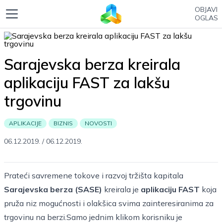
OBJAVI
OGLAS
Sarajevska berza kreirala
aplikaciju FAST za lakšu
trgovinu
APLIKACIJE
BIZNIS
NOVOSTI
06.12.2019.
/
06.12.2019.
Prateći savremene tokove i razvoj tržišta kapitala
Sarajevska berza (SASE)
kreirala je
aplikaciju
FAST
koja
pruža niz mogućnosti i olakšica svima zainteresiranima za
trgovinu na berzi.Samo jednim klikom korisniku je