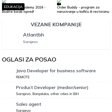
EDUKACIJA
Soft Skills Academy 2024 -
Order Buddy - program za
Budite korak ispred!
narucivanje u kafiću ili restoranu
VEZANE KOMPANIJE
Atlantbh
Sarajevo
OGLASI ZA POSAO
Java Developer for business software
REMOTE
Product Developer (medior/senior)
Sarajevo, Banjaluka, other cities in BiH
Sales agent
Sarajevo