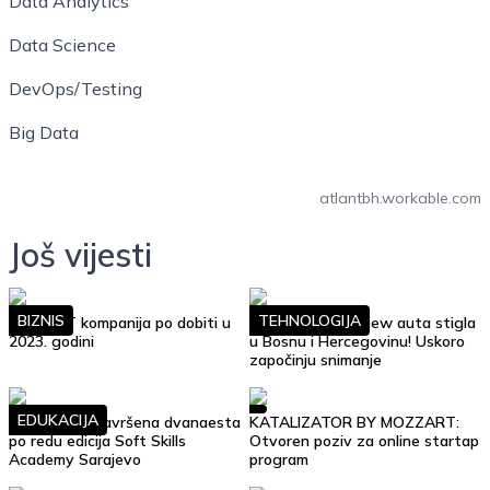
Data Analytics
Data Science
DevOps/Testing
Big Data
atlantbh.workable.com
Još vijesti
BIZNIS
TEHNOLOGIJA
Top 10 IT kompanija po dobiti u
Google Street View auta stigla
2023. godini
u Bosnu i Hercegovinu! Uskoro
započinju snimanje
EDUKACIJA
Uspješno je završena dvanaesta
KATALIZATOR BY MOZZART:
po redu edicija Soft Skills
Otvoren poziv za online startap
Academy Sarajevo
program