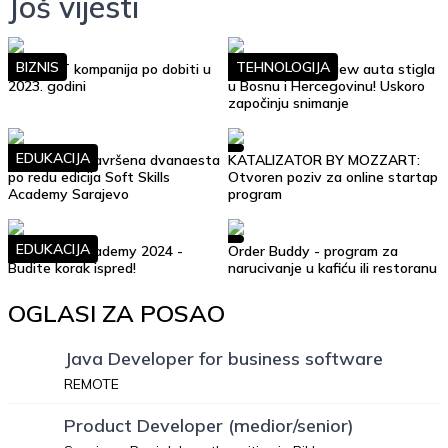
Još vijesti
BIZNIS
TEHNOLOGIJA
Top 10 IT kompanija po dobiti u
Google Street View auta stigla
2023. godini
u Bosnu i Hercegovinu! Uskoro
započinju snimanje
EDUKACIJA
Uspješno je završena dvanaesta
KATALIZATOR BY MOZZART:
po redu edicija Soft Skills
Otvoren poziv za online startap
Academy Sarajevo
program
EDUKACIJA
Soft Skills Academy 2024 -
Order Buddy - program za
Budite korak ispred!
narucivanje u kafiću ili restoranu
OGLASI ZA POSAO
Java Developer for business software
REMOTE
Product Developer (medior/senior)