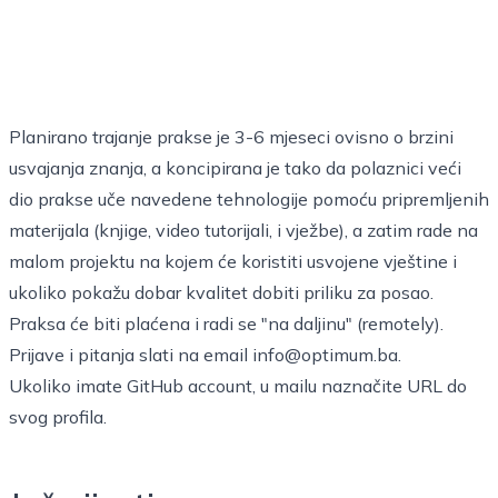
Planirano trajanje prakse je 3-6 mjeseci ovisno o brzini
usvajanja znanja, a koncipirana je tako da polaznici veći
dio prakse uče navedene tehnologije pomoću pripremljenih
materijala (knjige, video tutorijali, i vježbe), a zatim rade na
malom projektu na kojem će koristiti usvojene vještine i
ukoliko pokažu dobar kvalitet dobiti priliku za posao.
Praksa će biti plaćena i radi se "na daljinu" (remotely).
Prijave i pitanja slati na email
info@optimum.ba.
Ukoliko imate GitHub account, u mailu naznačite URL do
svog profila.