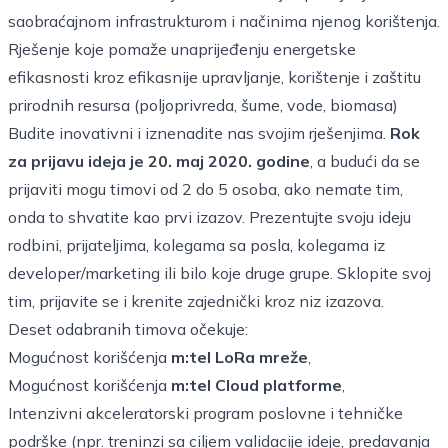
saobraćajnom infrastrukturom i načinima njenog korištenja.
Rješenje koje pomaže unaprijeđenju energetske
efikasnosti kroz efikasnije upravljanje, korištenje i zaštitu
prirodnih resursa (poljoprivreda, šume, vode, biomasa)
Budite inovativni i iznenadite nas svojim rješenjima.
Rok
za prijavu ideja je 20. maj 2020. godine
, a budući da se
prijaviti mogu timovi od 2 do 5 osoba, ako nemate tim,
onda to shvatite kao prvi izazov. Prezentujte svoju ideju
rodbini, prijateljima, kolegama sa posla, kolegama iz
developer/marketing ili bilo koje druge grupe. Sklopite svoj
tim, prijavite se i krenite zajednički kroz niz izazova.
Deset odabranih timova očekuje:
Mogućnost korišćenja
m:tel LoRa mreže
,
Mogućnost korišćenja
m:tel Cloud platforme
,
Intenzivni akceleratorski program poslovne i tehničke
podrške (npr. treninzi sa ciljem validacije ideje, predavanja