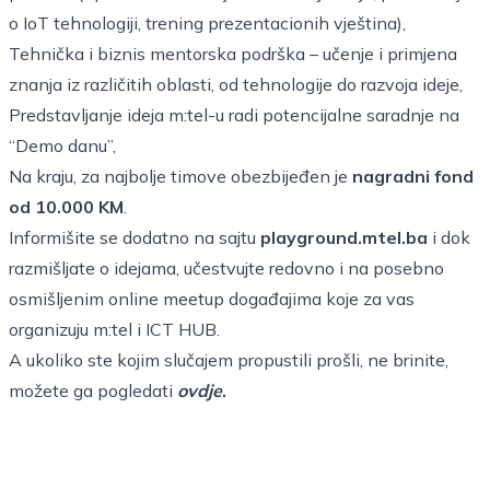
o IoT tehnologiji, trening prezentacionih vještina),
Tehnička i biznis mentorska podrška – učenje i primjena
znanja iz različitih oblasti, od tehnologije do razvoja ideje,
Predstavljanje ideja m:tel-u radi potencijalne saradnje na
“Demo danu”,
Na kraju, za najbolje timove obezbijeđen je
nagradni fond
od 10.000 KM
.
Informišite se dodatno na sajtu
playground.mtel.ba
i dok
razmišljate o idejama, učestvujte redovno i na posebno
osmišljenim online meetup događajima koje za vas
organizuju m:tel i ICT HUB.
A ukoliko ste kojim slučajem propustili prošli, ne brinite,
možete ga pogledati
ovdje
.