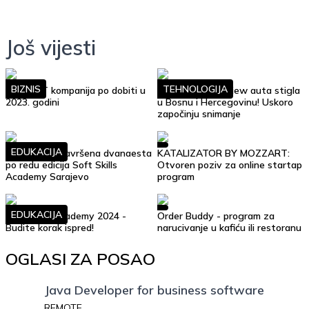
Još vijesti
BIZNIS
TEHNOLOGIJA
Top 10 IT kompanija po dobiti u
Google Street View auta stigla
2023. godini
u Bosnu i Hercegovinu! Uskoro
započinju snimanje
EDUKACIJA
Uspješno je završena dvanaesta
KATALIZATOR BY MOZZART:
po redu edicija Soft Skills
Otvoren poziv za online startap
Academy Sarajevo
program
EDUKACIJA
Soft Skills Academy 2024 -
Order Buddy - program za
Budite korak ispred!
narucivanje u kafiću ili restoranu
OGLASI ZA POSAO
Java Developer for business software
REMOTE