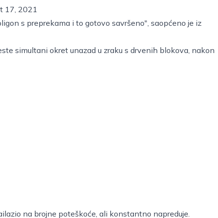
t 17, 2021
oligon s preprekama i to gotovo savršeno", saopćeno je iz
este simultani okret unazad u zraku s drvenih blokova, nakon
nailazio na brojne poteškoće, ali konstantno napreduje.