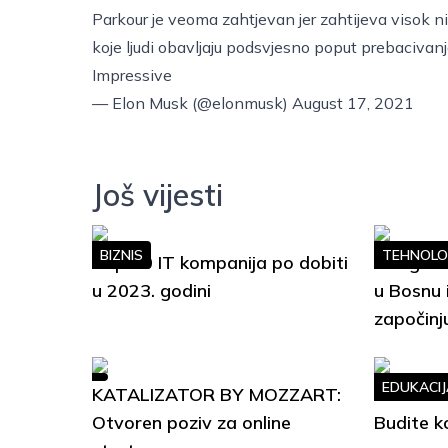
Parkour je veoma zahtjevan jer zahtijeva visok ni
koje ljudi obavljaju podsvjesno poput prebacivan
Impressive
— Elon Musk (@elonmusk)
August 17, 2021
Još vijesti
BIZNIS
TEHNOLO
Top 10 IT kompanija po dobiti
Google S
u 2023. godini
u Bosnu 
započinj
EDUKACIJ
KATALIZATOR BY MOZZART:
Soft Ski
Otvoren poziv za online
Budite k