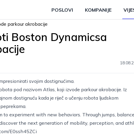
POSLOVI
KOMPANIJE
VIJE
oti Boston Dynamicsa
acije
18.08.2
presionirati svojim dostignućima.
bota pod nazivom Atlas, koji izvode parkour akrobacije. Iz
jnom dostignuću kada je riječ o učenju robota ljudskom
s peprekama.
eam to experiment with new behaviors. Through jumps, balanc
 discover the next generation of mobility, perception, and athl
r.com/E0ssh45ZCi