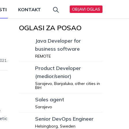
STI
KONTAKT
OBJAVI OGLAS
OGLASI ZA POSAO
Java Developer for
business software
REMOTE
021.
Product Developer
(medior/senior)
Sarajevo, Banjaluka, other cities in
BiH
Sales agent
Sarajevo
e
etic
Senior DevOps Engineer
Helsingborg, Sweden