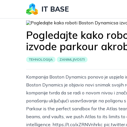
IT BASE
Pogledajte kako rob
izvode parkour akrob
TEHNOLOGIJA
ZANIMLJIVOSTI
Kompanija Boston Dynamics ponovo je uspjela im
Boston Dynamics je objavio novi snimak svojih ro
kompanije tvrda da se radi o novom nivou i znača
ponašanju uključujući usavršavanje na poligonu 
Parkour is the perfect sandbox for the Atlas t
beams, and vaults, we push Atlas to its limits to
intelligence.
https://t.co/xZRNVnhrkc
pic.twitte