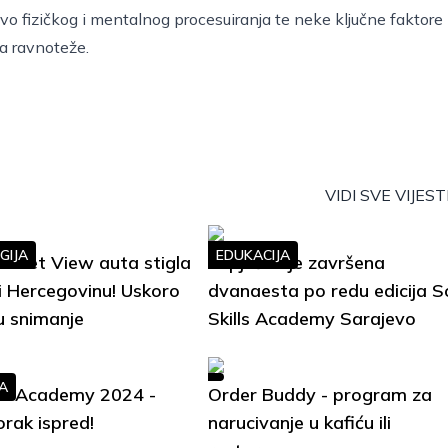
vo fizičkog i mentalnog procesuiranja te neke ključne faktore
ja ravnoteže.
VIDI SVE VIJEST
GIJA
EDUKACIJA
treet View auta stigla
Uspješno je završena
i Hercegovinu! Uskoro
dvanaesta po redu edicija S
u snimanje
Skills Academy Sarajevo
A
lls Academy 2024 -
Order Buddy - program za
orak ispred!
narucivanje u kafiću ili