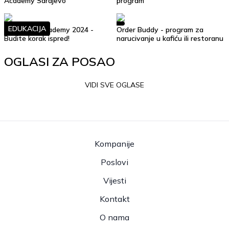
Academy Sarajevo
program
EDUKACIJA
Soft Skills Academy 2024 -
Order Buddy - program za
Budite korak ispred!
narucivanje u kafiću ili restoranu
OGLASI ZA POSAO
VIDI SVE OGLASE
Kompanije
Poslovi
Vijesti
Kontakt
O nama