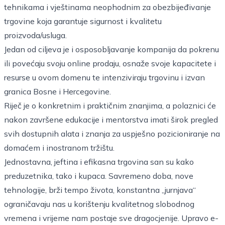
tehnikama i vještinama neophodnim za obezbijeđivanje
trgovine koja garantuje sigurnost i kvalitetu
proizvoda/usluga.
Jedan od ciljeva je i osposobljavanje kompanija da pokrenu
ili povećaju svoju online prodaju, osnaže svoje kapacitete i
resurse u ovom domenu te intenziviraju trgovinu i izvan
granica Bosne i Hercegovine.
Riječ je o konkretnim i praktičnim znanjima, a polaznici će
nakon završene edukacije i mentorstva imati širok pregled
svih dostupnih alata i znanja za uspješno pozicioniranje na
domaćem i inostranom tržištu.
Jednostavna, jeftina i efikasna trgovina san su kako
preduzetnika, tako i kupaca. Savremeno doba, nove
tehnologije, brži tempo života, konstantna „jurnjava“
ograničavaju nas u korištenju kvalitetnog slobodnog
vremena i vrijeme nam postaje sve dragocjenije. Upravo e-