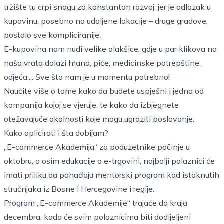
tržište tu crpi snagu za konstantan razvoj, jer je odlazak u
kupovinu, posebno na udaljene lokacije – druge gradove,
postalo sve kompliciranije.
E-kupovina nam nudi velike olakšice, gdje u par klikova na
naša vrata dolazi hrana, piće, medicinske potrepštine,
odjeća,... Sve što nam je u momentu potrebno!
Naučite više o tome kako da budete uspješni i jedna od
kompanija kojoj se vjeruje, te kako da izbjegnete
otežavajuće okolnosti koje mogu ugroziti poslovanje.
Kako aplicirati i šta dobijam?
„E-commerce Akademija“ za poduzetnike počinje u
oktobru, a osim edukacije o e-trgovini, najbolji polaznici će
imati priliku da pohađaju mentorski program kod istaknutih
stručnjaka iz Bosne i Hercegovine i regije.
Program „E-commerce Akademije“ trajaće do kraja
decembra, kada će svim polaznicima biti dodijeljeni