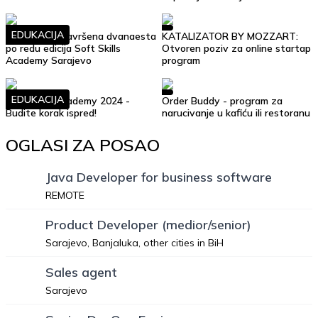
EDUKACIJA
Uspješno je završena dvanaesta
KATALIZATOR BY MOZZART:
po redu edicija Soft Skills
Otvoren poziv za online startap
Academy Sarajevo
program
EDUKACIJA
Soft Skills Academy 2024 -
Order Buddy - program za
Budite korak ispred!
narucivanje u kafiću ili restoranu
OGLASI ZA POSAO
Java Developer for business software
REMOTE
Product Developer (medior/senior)
Sarajevo, Banjaluka, other cities in BiH
Sales agent
Sarajevo