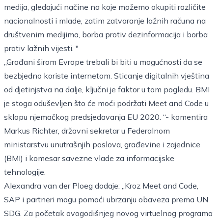
medija, gledajući načine na koje možemo okupiti različite
nacionalnosti i mlade, zatim zatvaranje lažnih računa na
društvenim medijima, borba protiv dezinformacija i borba
protiv lažnih vijesti. "
„Građani širom Evrope trebali bi biti u mogućnosti da se
bezbjedno koriste internetom. Sticanje digitalnih vještina
od djetinjstva na dalje, ključni je faktor u tom pogledu. BMI
je stoga oduševljen što će moći podržati Meet and Code u
sklopu njemačkog predsjedavanja EU 2020. “- komentira
Markus Richter, državni sekretar u Federalnom
ministarstvu unutrašnjih poslova, građevine i zajednice
(BMI) i komesar savezne vlade za informacijske
tehnologije.
Alexandra van der Ploeg dodaje: „Kroz Meet and Code,
SAP i partneri mogu pomoći ubrzanju obaveza prema UN
SDG. Za početak ovogodišnjeg novog virtuelnog programa