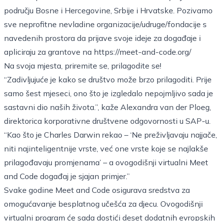
području Bosne i Hercegovine, Srbije i Hrvatske. Pozivamo
sve neprofitne nevladine organizacije/udruge/fondacije s
navedenih prostora da prijave svoje ideje za događaje i
apliciraju za grantove na
https://meet-and-code.org/
Na svoja mjesta, priremite se, prilagodite se!
“Zadivljujuće je kako se društvo može brzo prilagoditi. Prije
samo šest mjeseci, ono što je izgledalo nepojmljivo sada je
sastavni dio naših života.”, kaže Alexandra van der Ploeg,
direktorica korporativne društvene odgovornosti u SAP-u.
“Kao što je Charles Darwin rekao – ‘Ne preživljavaju najjače,
niti najinteligentnije vrste, već one vrste koje se najlakše
prilagođavaju promjenama’ – a ovogodišnji virtualni Meet
and Code događaj je sjajan primjer.”
Svake godine Meet and Code osigurava sredstva za
omogućavanje besplatnog učešća za djecu. Ovogodišnji
virtualni program će sada dostići deset dodatnih evropskih