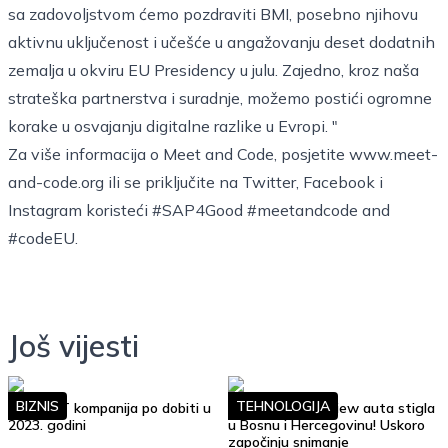
sa zadovoljstvom ćemo pozdraviti BMI, posebno njihovu
aktivnu uključenost i učešće u angažovanju deset dodatnih
zemalja u okviru EU Presidency u julu. Zajedno, kroz naša
strateška partnerstva i suradnje, možemo postići ogromne
korake u osvajanju digitalne razlike u Evropi. "
Za više informacija o Meet and Code, posjetite
www.meet-
and-code.org
ili se priključite na Twitter, Facebook i
Instagram koristeći #SAP4Good #meetandcode and
#codeEU.
Još vijesti
BIZNIS
TEHNOLOGIJA
Top 10 IT kompanija po dobiti u
Google Street View auta stigla
2023. godini
u Bosnu i Hercegovinu! Uskoro
započinju snimanje