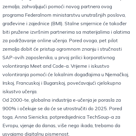
zemalja, zahvaljujući pomoći novog partnera ovog
programa Federalnom ministarstvu unutrašnjih poslova,
građevine i zajednice (BMI). Stalne smjernice će također
biti pružene izvršnim partnerima sa materijalima i alatima
za podržavanje online učenja. Pored ovoga, pet pilot
zemalja dobit će pristup ogromnom znanju i stručnosti
SAP-ovih zaposlenika, u prvoj prilici korporativnog
volontiranja Meet and Code-a. Vrijeme i iskustvo
volontiranja pomoći će lokalnim događajima u Njemačkoj,
Irskoj, Francuskoj i Bugarskoj, povećavajući cjelokupno
iskustvo učenja.
Od 2000-te, globalna industrija e-učenja je porasla za
900% i očekuje se da će se utrostručiti do 2025. Pored
toga, Anna Sienicka, potpredsjednica TechSoup-a za
Evropu, vjeruje da danas, više nego ikada, trebamo da
usvajamo digitalnu pismenost.