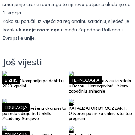
smanjenje cijene roaminga te njihovo potpuno ukidanje od
1. srpnja.
Kako su poručili iz Vijeća za regionalnu saradnju, sljedeći je
korak
ukidanje roaminga
između Zapadnog Balkana i
Evropske unije.
Još vijesti
BIZNIS
TEHNOLOGIJA
Top 10 IT kompanija po dobiti u
Google Street View auta stigla
2023. godini
u Bosnu i Hercegovinu! Uskoro
započinju snimanje
EDUKACIJA
Uspješno je završena dvanaesta
KATALIZATOR BY MOZZART:
po redu edicija Soft Skills
Otvoren poziv za online startap
Academy Sarajevo
program