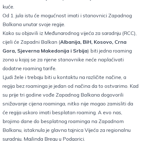
kuće.
Od 1. jula istu će mogućnost imati i stanovnici Zapadnog
Balkana unutar svoje regije.
Kako su objavili iz Međunarodnog vijeća za saradnju (RCC),
cijeli će Zapadni Balkan (
Albanija, BiH, Kosovo, Crna
Gora, Sjeverna Makedonija i Srbija
) biti jedna roaming
zona u kojoj se za njene stanovnike neće naplaćivati
dodatne roaming tarife.
Ljudi žele i trebaju biti u kontaktu na različite načine, a
regija bez roaminga je jedan od načina da to ostvarimo. Kad
su prije tri godine vođe Zapadnog Balkana dogovorili
snižavanje cijena roaminga, nitko nije mogao zamisliti da
će regija uskoro imati besplatan roaming. A evo nas,
brojimo dane do besplatnog roaminga na Zapadnom
Balkanu, istaknula je glavna tajnica Vijeća za regionalnu
suradnju, Majlinda Bregu u Podgorici.