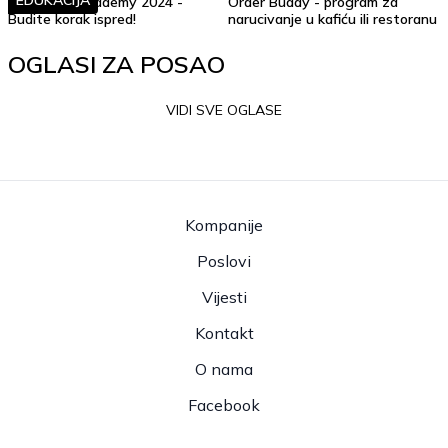
EDUKACIJA
Soft Skills Academy 2024 -
Order Buddy - program za
Budite korak ispred!
narucivanje u kafiću ili restoranu
OGLASI ZA POSAO
VIDI SVE OGLASE
Kompanije
Poslovi
Vijesti
Kontakt
O nama
Facebook