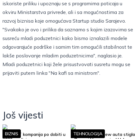
iskoriste priliku i upoznaju se s programima poticaja u
okviru Ministarstva privrede, ali i sa mogućnostima za
razvoj biznisa koje omogućava Startup studio Sarajevo.
"Svakako je ovo i prilika da saznamo s kojim izazovima se
susreću mladi poduzetnici kako bismo iznalazili modele
odgovarajuće podrške i samim tim omogućili stabilnost te
lakše poslovanje mladim poduzetnicima", naglasio je.
Mladi poduzetnici koji žele prisustvovati susretu mogu se
prijaviti putem linka
"Na kafi sa ministrom"
.
Još vijesti
BIZNIS
TEHNOLOGIJA
Top 10 IT kompanija po dobiti u
Google Street View auta stigla