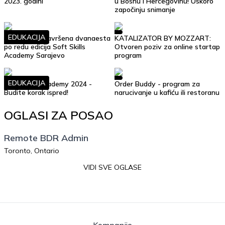
2023. godini
u Bosnu i Hercegovinu! Uskoro
započinju snimanje
EDUKACIJA
Uspješno je završena dvanaesta
KATALIZATOR BY MOZZART:
po redu edicija Soft Skills
Otvoren poziv za online startap
Academy Sarajevo
program
EDUKACIJA
Soft Skills Academy 2024 -
Order Buddy - program za
Budite korak ispred!
narucivanje u kafiću ili restoranu
OGLASI ZA POSAO
Remote BDR Admin
Toronto, Ontario
VIDI SVE OGLASE