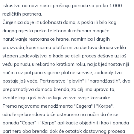
iskustvo na novi nivo i proširuju ponudu sa preko 1.000
različitih partnera.
Činjenica da je iz udobnosti doma, s posla ili bilo kog
drugog mjesta preko telefona ili računara moguće
naručivanje restoranske hrane, namirnica i drugih
proizvoda, korisnicima platformi za dostavu donosi veliki
stepen zadovoljstva, a kada se cijeli proces dešava uz još
veću ponudu, u rekordno kratkom roku, na još jednostavniji
način i uz potpuno sigurne platne servise, zadovoljstvo
postaje još veće. Partnerstvo "plavih" i "narandžastih", dva
prepoznatljiva domaća brenda, za cilj ima upravo to,
kvalitetniju i još bržu uslugu za sve svoje korisnike.
Prema najavama menadžmenta "Cegera" i "Korpe",
udruženje brendova biće ostvareno na način da će se
ponuda "Ceger" i "Korpa" aplikacije objediniti kao i ponuda
partnera oba brenda, dok će ostatak dostavnog procesa