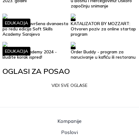
2023. godini
u Bosnu i Hercegovinu! Uskoro
započinju snimanje
EDUKACIJA
Uspješno je završena dvanaesta
KATALIZATOR BY MOZZART:
po redu edicija Soft Skills
Otvoren poziv za online startap
Academy Sarajevo
program
EDUKACIJA
Soft Skills Academy 2024 -
Order Buddy - program za
Budite korak ispred!
narucivanje u kafiću ili restoranu
OGLASI ZA POSAO
VIDI SVE OGLASE
Kompanije
Poslovi