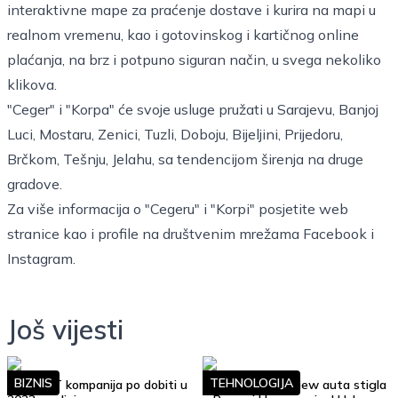
interaktivne mape za praćenje dostave i kurira na mapi u
realnom vremenu, kao i gotovinskog i kartičnog online
plaćanja, na brz i potpuno siguran način, u svega nekoliko
klikova.
"Ceger" i "Korpa" će svoje usluge pružati u Sarajevu, Banjoj
Luci, Mostaru, Zenici, Tuzli, Doboju, Bijeljini, Prijedoru,
Brčkom, Tešnju, Jelahu, sa tendencijom širenja na druge
gradove.
Za više informacija o "Cegeru" i "Korpi" posjetite web
stranice kao i profile na društvenim mrežama Facebook i
Instagram.
Još vijesti
BIZNIS
TEHNOLOGIJA
Top 10 IT kompanija po dobiti u
Google Street View auta stigla