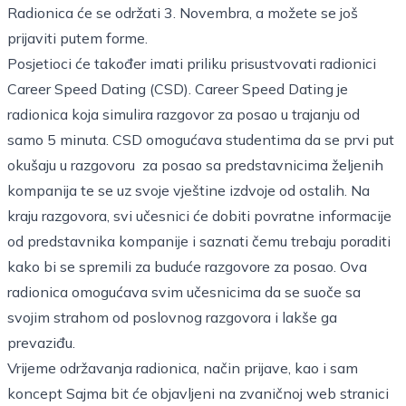
Radionica će se održati 3. Novembra, a možete se još
prijaviti putem
forme
.
Posjetioci će također imati priliku prisustvovati radionici
Career Speed Dating (CSD). Career Speed Dating je
radionica koja simulira razgovor za posao u trajanju od
samo 5 minuta. CSD omogućava studentima da se prvi put
okušaju u razgovoru za posao sa predstavnicima željenih
kompanija te se uz svoje vještine izdvoje od ostalih. Na
kraju razgovora, svi učesnici će dobiti povratne informacije
od predstavnika kompanije i saznati čemu trebaju poraditi
kako bi se spremili za buduće razgovore za posao. Ova
radionica omogućava svim učesnicima da se suoče sa
svojim strahom od poslovnog razgovora i lakše ga
prevaziđu.
Vrijeme održavanja radionica, način prijave, kao i sam
koncept Sajma bit će objavljeni na zvaničnoj web stranici