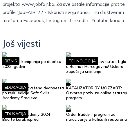
projekta,
www.jobfair.ba
. Za sve ostale informacije pratite
profile “JobFAIR ‘22 - Iskoristi svoju šansu!” na društvenim
mrežama
Facebook
,
Instagram
,
LinkedIn
i
Youtube
kanalu.
Još vijesti
BIZNIS
TEHNOLOGIJA
Top 10 IT kompanija po dobiti u
Google Street View auta stigla
2023. godini
u Bosnu i Hercegovinu! Uskoro
započinju snimanje
EDUKACIJA
Uspješno je završena dvanaesta
KATALIZATOR BY MOZZART:
po redu edicija Soft Skills
Otvoren poziv za online startap
Academy Sarajevo
program
EDUKACIJA
Soft Skills Academy 2024 -
Order Buddy - program za
Budite korak ispred!
narucivanje u kafiću ili restoranu