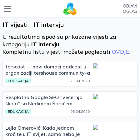
OBJAVI
OGLAS
IT vijesti - IT intervju
U rezultatima ispod su prikazane vijesti za
kategoriju
IT intervju
.
Kompletnu listu vijesti možete pogledati
OVDJE
.
terscast — novi domaći podcast u
organizaciji tershouse community-a
EDUKACIJA
21.04.2020.
Besplatna Google SEO "večernja
škola" sa Nedimom Šabićem
EDUKACIJA
05.04.2020.
Lejla Omerović: Kada jednom
kročite u IT svijet, samo nebo je