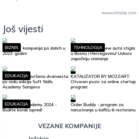
www.infobip.com
Još vijesti
BIZNIS
TEHNOLOGIJA
Top 10 IT kompanija po dobiti u
Google Street View auta stigla
2023. godini
u Bosnu i Hercegovinu! Uskoro
započinju snimanje
EDUKACIJA
Uspješno je završena dvanaesta
KATALIZATOR BY MOZZART:
po redu edicija Soft Skills
Otvoren poziv za online startap
Academy Sarajevo
program
EDUKACIJA
Soft Skills Academy 2024 -
Order Buddy - program za
Budite korak ispred!
narucivanje u kafiću ili restoranu
VEZANE KOMPANIJE
Infobip