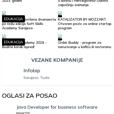
2023. godini
u Bosnu i Hercegovinu! Uskoro
započinju snimanje
EDUKACIJA
Uspješno je završena dvanaesta
KATALIZATOR BY MOZZART:
po redu edicija Soft Skills
Otvoren poziv za online startap
Academy Sarajevo
program
EDUKACIJA
Soft Skills Academy 2024 -
Order Buddy - program za
Budite korak ispred!
narucivanje u kafiću ili restoranu
VEZANE KOMPANIJE
Infobip
Sarajevo, Tuzla
OGLASI ZA POSAO
Java Developer for business software
REMOTE