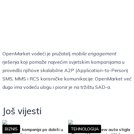
OpenMarket vodeći je pružatelj
mobile engagement
rješenja koji pomaže najvećim svjetskim kompanijama u
provedbi njihove skalabilne A2P (Application-to-Person)
SMS, MMS i RCS korisničke komunikacije. OpenMarket već
dugo ima vodeću ulogu i pionir je na tržištu SAD-a.
Još vijesti
BIZNIS
TEHNOLOGIJA
Top 10 IT kompanija po dobiti u
Google Street View auta stigla