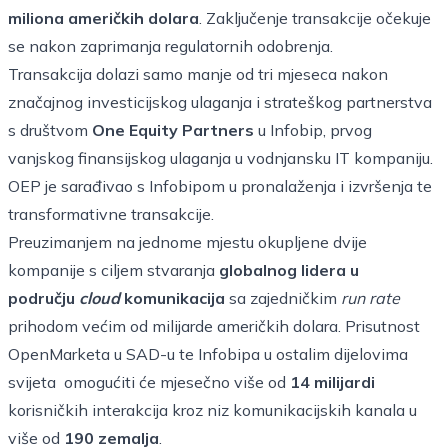
miliona američkih dolara
. Zaključenje transakcije očekuje
se nakon zaprimanja regulatornih odobrenja.
Transakcija dolazi samo manje od tri mjeseca nakon
značajnog investicijskog ulaganja i strateškog partnerstva
s društvom
One Equity Partners
u Infobip, prvog
vanjskog finansijskog ulaganja u vodnjansku IT kompaniju.
OEP je sarađivao s Infobipom u pronalaženja i izvršenja te
transformativne transakcije.
Preuzimanjem na jednome mjestu okupljene dvije
kompanije s ciljem stvaranja
globalnog lidera u
području
cloud
komunikacija
sa zajedničkim
run rate
prihodom većim od milijarde američkih dolara. Prisutnost
OpenMarketa u SAD-u te Infobipa u ostalim dijelovima
svijeta omogućiti će mjesečno više od
14 milijardi
korisničkih interakcija kroz niz komunikacijskih kanala u
više od
190 zemalja
.