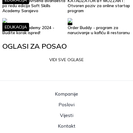
EDUKACIJA
Uspješno je završena dvanaesta
KATALIZATOR BY MOZZART:
po redu edicija Soft Skills
Otvoren poziv za online startap
Academy Sarajevo
program
EDUKACIJA
Soft Skills Academy 2024 -
Order Buddy - program za
Budite korak ispred!
narucivanje u kafiću ili restoranu
OGLASI ZA POSAO
VIDI SVE OGLASE
Kompanije
Poslovi
Vijesti
Kontakt