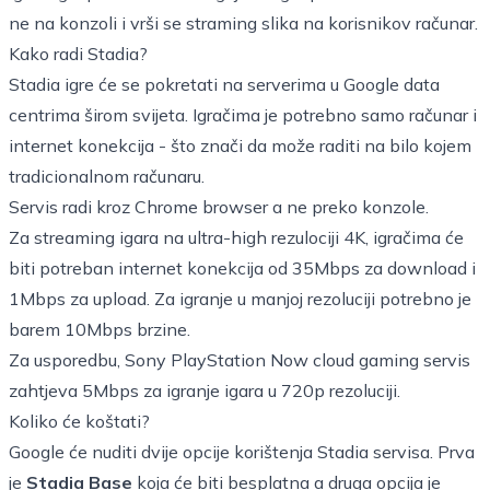
ne na konzoli i vrši se straming slika na korisnikov računar.
Kako radi Stadia?
Stadia igre će se pokretati na serverima u Google data
centrima širom svijeta. Igračima je potrebno samo računar i
internet konekcija - što znači da može raditi na bilo kojem
tradicionalnom računaru.
Servis radi kroz Chrome browser a ne preko konzole.
Za streaming igara na ultra-high rezulociji 4K, igračima će
biti potreban internet konekcija od 35Mbps za download i
1Mbps za upload. Za igranje u manjoj rezoluciji potrebno je
barem 10Mbps brzine.
Za usporedbu, Sony PlayStation Now cloud gaming servis
zahtjeva 5Mbps za igranje igara u 720p rezoluciji.
Koliko će koštati?
Google će nuditi dvije opcije korištenja Stadia servisa. Prva
je
Stadia Base
koja će biti besplatna a druga opcija je