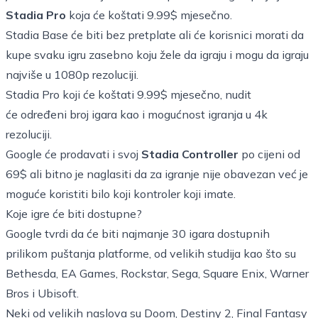
Stadia Pro
koja će koštati 9.99$ mjesečno.
Stadia Base će biti bez pretplate ali će korisnici morati da
kupe svaku igru zasebno koju žele da igraju i mogu da igraju
najviše u 1080p rezoluciji.
Stadia Pro koji će koštati 9.99$ mjesečno, nudit
će određeni broj igara kao i mogućnost igranja u 4k
rezoluciji.
Google će prodavati i svoj
Stadia Controller
po cijeni od
69$ ali bitno je naglasiti da za igranje nije obavezan već je
moguće koristiti bilo koji kontroler koji imate.
Koje igre će biti dostupne?
Google tvrdi da će biti najmanje 30 igara dostupnih
prilikom puštanja platforme, od velikih studija kao što su
Bethesda, EA Games, Rockstar, Sega, Square Enix, Warner
Bros i Ubisoft.
Neki od velikih naslova su Doom, Destiny 2, Final Fantasy