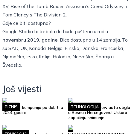
XV, Rise of the Tomb Raider, Assassin's Creed Odyssey, i
Tom Clancy's The Division 2.
Gdje će biti dostupna?
Google Stadia bi trebala da bude puštena u rad u
novembru 2019. godine
. Biće dostupna u 14 zemalja. To
su SAD, UK, Kanada, Belgija, Finska, Danska, Francuska,
Njemačka, Irska, Italija, Holadija, Norveška, Španija i
Švedska.
Još vijesti
BIZNIS
TEHNOLOGIJA
Top 10 IT kompanija po dobiti u
Google Street View auta stigla
2023. godini
u Bosnu i Hercegovinu! Uskoro
započinju snimanje