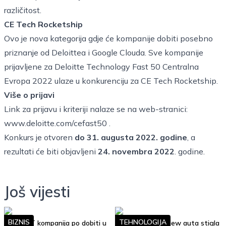
različitost.
CE Tech Rocketship
Ovo je nova kategorija gdje će kompanije dobiti posebno
priznanje od Deloittea i Google Clouda. Sve kompanije
prijavljene za Deloitte Technology Fast 50 Centralna
Evropa 2022 ulaze u konkurenciju za CE Tech Rocketship.
Više o prijavi
Link za prijavu i kriteriji nalaze se na web-stranici:
www.deloitte.com/cefast50
.
Konkurs je otvoren
do 31. augusta 2022. godine
, a
rezultati će biti objavljeni
24. novembra 2022
. godine.
Još vijesti
BIZNIS
TEHNOLOGIJA
Top 10 IT kompanija po dobiti u
Google Street View auta stigla