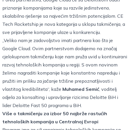
priznanje kompanijama koje su razvile jedinstveno,
skalabilno rješenje sa najvećim tržišnim potencijalom. CE
Tech Rocketship je nova kategorija u sklopu takmičenja, a
sve prijavljene kompanije ulaze u konkurenciju.
„Veliko nam je zadovoljstvo imati partnera kao što je
Google Cloud. Ovim partnerstvom dodajemo na značaj
cjelokupnom takmičenju koje nam pruža uvid u kontinuirani
razvoj tehnoloških kompanija u regiji. S ovom novinom
želimo nagraditi kompanije koje konstantno napreduju i
pružiti im priliku za jačanje tržišne prepoznatljivosti i
vlastitog kredibiliteta“, kaže
Muhamed Semić
, voditelj
odjela za konsalting i upravljanje rizicima Deloitte BiH i
lider Deloitte Fast 50 programa u BiH.
Više o takmičenju za izbor 50 najbrže rastućih
tehnoloških kompanija u Centralnoj Evropi
Program ima za cilj rangiranje tehnoloških kompanija sa