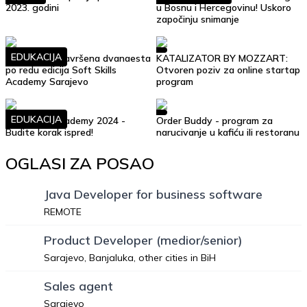
2023. godini
u Bosnu i Hercegovinu! Uskoro
započinju snimanje
EDUKACIJA
Uspješno je završena dvanaesta
KATALIZATOR BY MOZZART:
po redu edicija Soft Skills
Otvoren poziv za online startap
Academy Sarajevo
program
EDUKACIJA
Soft Skills Academy 2024 -
Order Buddy - program za
Budite korak ispred!
narucivanje u kafiću ili restoranu
OGLASI ZA POSAO
Java Developer for business software
REMOTE
Product Developer (medior/senior)
Sarajevo, Banjaluka, other cities in BiH
Sales agent
Sarajevo