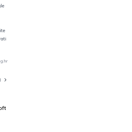
le
ite
ati
g.hr
I
oft