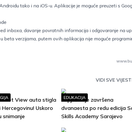
Androidu tako i na iOS-u. Aplikacije je moguće preuzeti s
Goog
ode
gled inboxa, davanje povratnih informacija i odgovaranje na up
i u beta verzijama, putem ovih aplikacija nije moguće programir
www.bu
VIDI SVE VIJEST
GIJA
EDUKACIJA
treet View auta stigla
Uspješno je završena
i Hercegovinu! Uskoro
dvanaesta po redu edicija S
u snimanje
Skills Academy Sarajevo