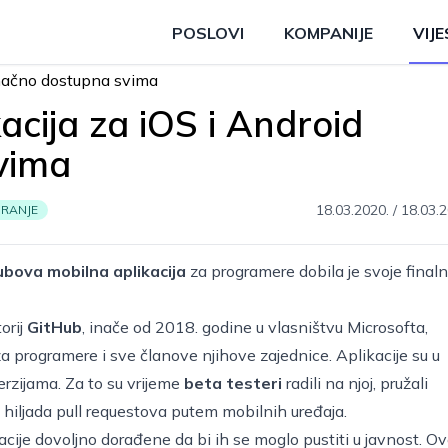
POSLOVI
KOMPANIJE
VIJE
acija za iOS i Android
vima
18.03.2020.
/
18.03.2
RANJE
bova mobilna aplikacija
za programere dobila je svoje final
orij
GitHub
, inače od 2018. godine u vlasništvu Microsofta,
za programere i sve članove njihove zajednice. Aplikacije su u
rzijama. Za to su vrijeme
beta testeri
radili na njoj, pružali
nu hiljada pull requestova putem mobilnih uređaja.
acije dovoljno dorađene da bi ih se moglo pustiti u javnost. O