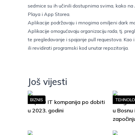
sedmice su ih učinili dostupnima svima, kako na 
Playa
i
App Storea
.
Aplikacije podržavaju i mnogima omiljeni dark m
Aplikacije omogućavaju organizaciju rada, tj. pre
te pregledavanje i spajanje pull requestova. Kao 
ili revidirati programski kod unutar repozitorija.
Još vijesti
BIZNIS
TEHNOLO
Top 10 IT kompanija po dobiti
Google S
u 2023. godini
u Bosnu 
započinj