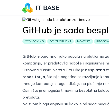
IT BASE
GitHub je sada besp
COWORKING
DEVELOPMENT
NOVOSTI
PROGRA
GitHub
je ogromna i jako popularna platforma z
kompanija, jer predstavlja nabolje i najsigurnije
Osnovna "Basic" verzija GitHuba je
besplatna
za
repozitorija
, što nije pogodno za razvijanje kom
mnoge kompanije stoga odlučuju na plaćanje ne
Osim što je omogućio timovima besplatnu kolaborac
pretplata.
Na svom blogu
objavili
su kako je od sada moguć