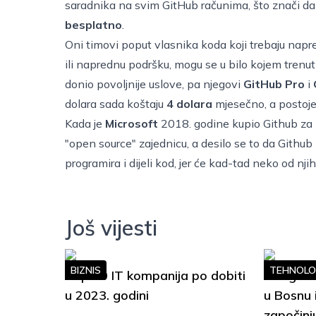
saradnika na svim GitHub računima, što znači da 
besplatno
.
Oni timovi poput vlasnika koda koji trebaju napr
ili naprednu podršku, mogu se u bilo kojem trenu
donio povoljnije uslove, pa njegovi
GitHub Pro
i
dolara sada koštaju
4 dolara
mjesečno, a postoje
Kada je
Microsoft
2018. godine kupio Github za
"open source" zajednicu, a desilo se to da Github po
programira i dijeli kod, jer će kad-tad neko od njih 
Još vijesti
BIZNIS
TEHNOLO
Top 10 IT kompanija po dobiti
Google S
u 2023. godini
u Bosnu 
započinj