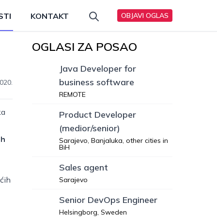
STI
KONTAKT
OBJAVI OGLAS
OGLASI ZA POSAO
Java Developer for
business software
020.
REMOTE
ka
Product Developer
(medior/senior)
ih
Sarajevo, Banjaluka, other cities in
BiH
Sales agent
ećih
Sarajevo
Senior DevOps Engineer
Helsingborg, Sweden