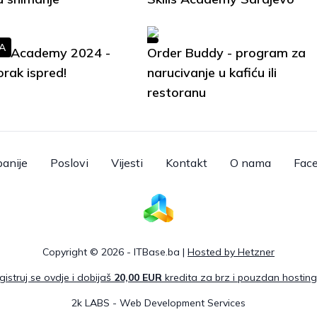
A
lls Academy 2024 -
Order Buddy - program za
orak ispred!
narucivanje u kafiću ili
restoranu
anije
Poslovi
Vijesti
Kontakt
O nama
Fac
Copyright © 2026 - ITBase.ba |
Hosted by Hetzner
gistruj se ovdje i dobijaš
20,00 EUR
kredita za brz i pouzdan hosting
2k LABS - Web Development Services