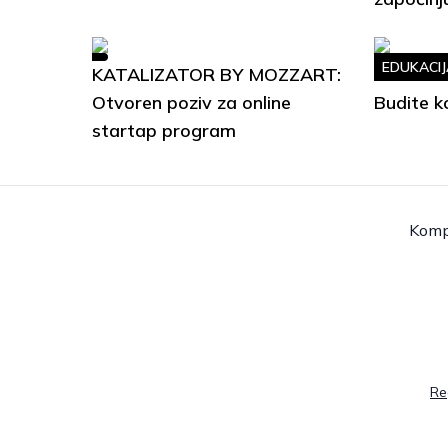
EDUKACIJ
KATALIZATOR BY MOZZART:
Soft Ski
Otvoren poziv za online
Budite k
startap program
Komp
Re