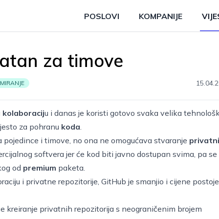
POSLOVI
KOMPANIJE
VIJE
latan za timove
15.04.2
MIRANJE
a
kolaboracij
u i danas je koristi gotovo svaka velika tehnološ
 mjesto za pohranu
koda
.
 pojedince i timove, no ona ne omogućava stvaranje
privatn
ercijalnog softvera jer će kod biti javno dostupan svima, pa se
kog od
premium
paketa.
iju i privatne repozitorije, GitHub je smanjio i cijene postoj
e kreiranje privatnih repozitorija s neograničenim brojem