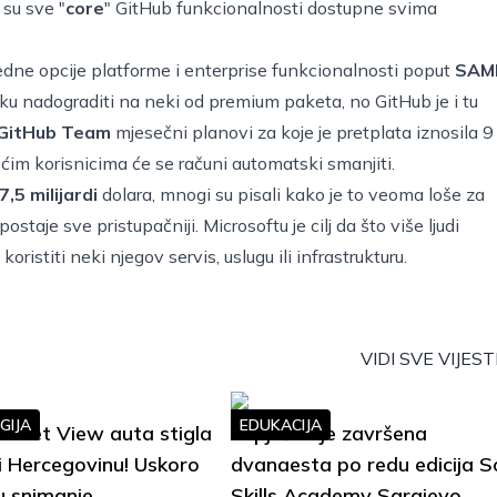
su sve "
core
" GitHub funkcionalnosti dostupne svima
edne opcije platforme i enterprise funkcionalnosti poput
SAM
tku nadograditi na neki od premium paketa, no GitHub je i tu
GitHub Team
mjesečni planovi za koje je pretplata iznosila 9
ćim korisnicima će se računi automatski smanjiti.
7,5 milijardi
dolara, mnogi su pisali kako je to veoma loše za
staje sve pristupačniji. Microsoftu je cilj da što više ljudi
koristiti neki njegov servis, uslugu ili infrastrukturu.
VIDI SVE VIJEST
GIJA
EDUKACIJA
treet View auta stigla
Uspješno je završena
i Hercegovinu! Uskoro
dvanaesta po redu edicija S
u snimanje
Skills Academy Sarajevo